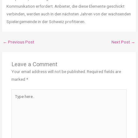
Kommunikation erfordert. Anbieter, die diese Elemente geschickt
verbinden, werden auch in den nächsten Jahren von der wachsenden
Spielergemeinde in der Schweiz profitieren.
←
Previous Post
Next Post
→
Leave a Comment
Your email address will not be published.
Required fields are
marked
*
Type
here..