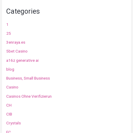
Categories
1
25
3enraya.es
5bet Casino
a16z generative ai
blog
Business, Small Business
Casino
Casinos Ohne Verifizierun
CH
CIB
Crystals
EC