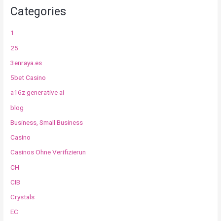
Categories
1
25
3enraya.es
5bet Casino
a16z generative ai
blog
Business, Small Business
Casino
Casinos Ohne Verifizierun
CH
CIB
Crystals
EC