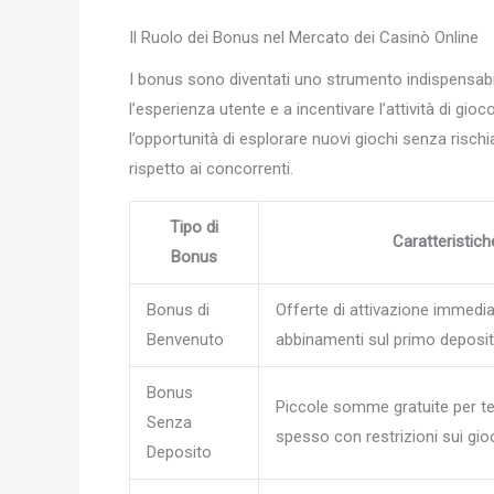
Il Ruolo dei Bonus nel Mercato dei Casinò Online
I bonus sono diventati uno strumento indispensabil
l’esperienza utente e a incentivare l’attività di g
l’opportunità di esplorare nuovi giochi senza rischi
rispetto ai concorrenti.
Tipo di
Caratteristich
Bonus
Bonus di
Offerte di attivazione immedi
Benvenuto
abbinamenti sul primo deposi
Bonus
Piccole somme gratuite per tes
Senza
spesso con restrizioni sui gio
Deposito