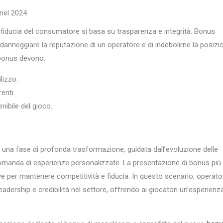
nel 2024
 fiducia del consumatore si basa su trasparenza e integrità. Bonus
i danneggiare la reputazione di un operatore e di indebolirne la posizi
i bonus devono:
lizzo.
enti.
nibile del gioco.
n una fase di profonda trasformazione, guidata dall’evoluzione delle
omanda di esperienze personalizzate. La presentazione di bonus più
ve per mantenere competitività e fiducia. In questo scenario, operato
ership e credibilità nel settore, offrendo ai giocatori un’esperienza