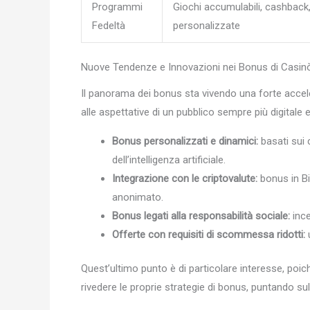
Programmi
Giochi accumulabili, cashback,
Fedeltà
personalizzate
Nuove Tendenze e Innovazioni nei Bonus di Casinò
Il panorama dei bonus sta vivendo una forte accele
alle aspettative di un pubblico sempre più digitale 
Bonus personalizzati e dinamici:
basati sui 
dell’intelligenza artificiale.
Integrazione con le criptovalute:
bonus in Bi
anonimato.
Bonus legati alla responsabilità sociale:
ince
Offerte con requisiti di scommessa ridotti:
u
Quest’ultimo punto è di particolare interesse, poic
rivedere le proprie strategie di bonus, puntando su