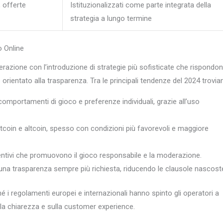
 offerte
Istituzionalizzati come parte integrata della
strategia a lungo termine
 Online
razione con l’introduzione di strategie più sofisticate che rispondo
e orientato alla trasparenza. Tra le principali tendenze del 2024 trovi
comportamenti di gioco e preferenze individuali, grazie all’uso
tcoin e altcoin, spesso con condizioni più favorevoli e maggiore
ntivi che promuovono il gioco responsabile e la moderazione.
na trasparenza sempre più richiesta, riducendo le clausole nascost
hé i regolamenti europei e internazionali hanno spinto gli operatori a
lla chiarezza e sulla customer experience.