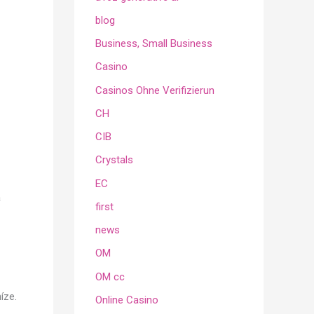
blog
Business, Small Business
Casino
Casinos Ohne Verifizierun
CH
CIB
Crystals
EC
a
first
news
OM
OM cc
íze.
Online Casino