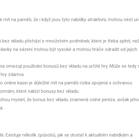
 mít na paměti, že i když jsou tyto nabídky atraktivní, mohou nést ur
bez vkladu přichází s množstvím podmínek, které je třeba splnit, ne
žadavky na sázení mohou být vysoké a mohou hráče odradit od jejich
na omezují používání bonusů bez vkladu na určité hry. Může se tedy s
 hry zdarma.
do online kasin je důležité mít na paměti rizika spojená s ochranou
formám, které nabízí bonusy bez vkladu.
mohou myslet, že bonus bez vkladu znamená volné peníze, avšak jeho
á.
adá. Existuje několik způsobů, jak se dostat k aktuálním nabídkám a