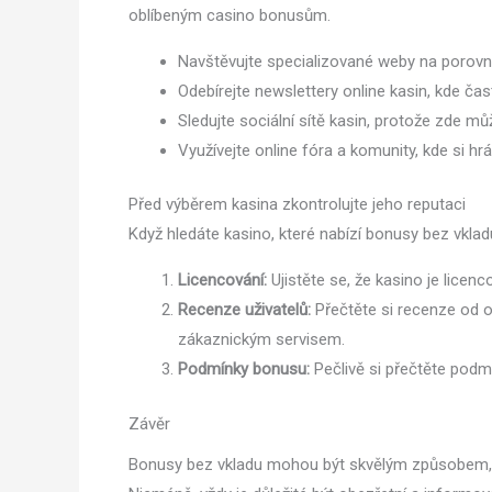
oblíbeným casino bonusům.
Navštěvujte specializované weby na porovn
Odebírejte newslettery online kasin, kde čast
Sledujte sociální sítě kasin, protože zde m
Využívejte online fóra a komunity, kde si 
Před výběrem kasina zkontrolujte jeho reputaci
Když hledáte kasino, které nabízí bonusy bez vkladu
Licencování:
Ujistěte se, že kasino je lice
Recenze uživatelů:
Přečtěte si recenze od os
zákaznickým servisem.
Podmínky bonusu:
Pečlivě si přečtěte podmí
Závěr
Bonusy bez vkladu mohou být skvělým způsobem, ja