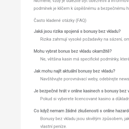
Nicméně, vždy je důležité být obezřetní a informova
podmínek je klíčem k úspěšnému a bezpečnému hran
Často kladené otázky (FAQ)
Jaká jsou rizika spojená s bonusy bez vkladu?
Rizika zahrnují vysoké požadavky na sázení, o
Mohu vybrat bonus bez vkladu okamžitě?
Ne, většina kasin má specifické podmínky, které
Jak mohu najít aktuální bonusy bez vkladu?
Navštěvujte porovnávací weby, odebírejte newsle
Je bezpečné hrát v online kasinech s bonusy bez 
Pokud si vyberete licencované kasino a důklad
Co když nemam žádné zkušenosti s online hazar
Bonusy bez vkladu jsou skvělým způsobem, jak s
vlastní peníze.