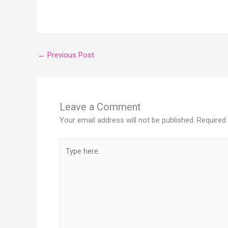
←
Previous Post
Leave a Comment
Your email address will not be published.
Required
Type
here..