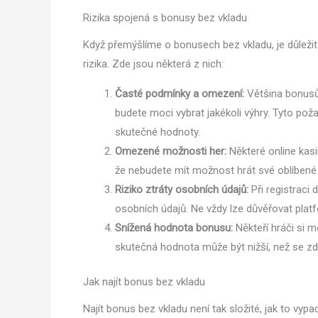
Rizika spojená s bonusy bez vkladu
Když přemýšlíme o bonusech bez vkladu, je důležité
rizika. Zde jsou některá z nich:
Časté podmínky a omezení:
Většina bonusů 
budete moci vybrat jakékoli výhry. Tyto po
skutečné hodnoty.
Omezené možnosti her:
Některé online kasi
že nebudete mít možnost hrát své oblíbené
Riziko ztráty osobních údajů:
Při registraci 
osobních údajů. Ne vždy lze důvěřovat plat
Snížená hodnota bonusu:
Někteří hráči si 
skutečná hodnota může být nižší, než se zd
Jak najít bonus bez vkladu
Najít bonus bez vkladu není tak složité, jak to vyp