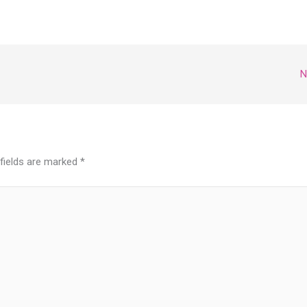
N
 fields are marked
*