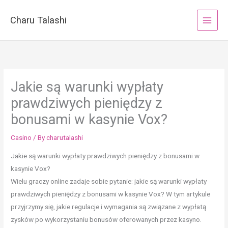
Skip
to
Charu Talashi
content
Jakie są warunki wypłaty
prawdziwych pieniędzy z
bonusami w kasynie Vox?
Casino
/ By
charutalashi
Jakie są warunki wypłaty prawdziwych pieniędzy z bonusami w
kasynie Vox?
Wielu graczy online zadaje sobie pytanie: jakie są warunki wypłaty
prawdziwych pieniędzy z bonusami w kasynie Vox? W tym artykule
przyjrzymy się, jakie regulacje i wymagania są związane z wypłatą
zysków po wykorzystaniu bonusów oferowanych przez kasyno.