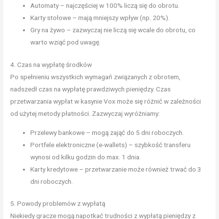
Automaty – najczęściej w 100% liczą się do obrotu.
Karty stołowe – mają mniejszy wpływ (np. 20%).
Gry na żywo – zazwyczaj nie liczą się wcale do obrotu, co
warto wziąć pod uwagę.
4. Czas na wypłatę środków
Po spełnieniu wszystkich wymagań związanych z obrotem,
nadszedł czas na wypłatę prawdziwych pieniędzy. Czas
przetwarzania wypłat w kasynie Vox może się różnić w zależności
od użytej metody płatności. Zazwyczaj wyróżniamy:
Przelewy bankowe – mogą zająć do 5 dni roboczych.
Portfele elektroniczne (e-wallets) – szybkość transferu
wynosi od kilku godzin do max. 1 dnia.
Karty kredytowe – przetwarzanie może również trwać do 3
dni roboczych.
5. Powody problemów z wypłatą
Niekiedy gracze mogą napotkać trudności z wypłatą pieniędzy z