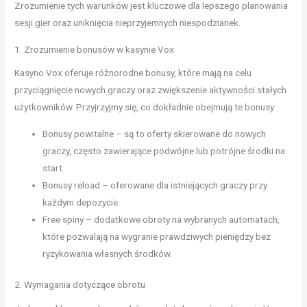
Zrozumienie tych warunków jest kluczowe dla lepszego planowania
sesji gier oraz uniknięcia nieprzyjemnych niespodzianek.
1. Zrozumienie bonusów w kasynie Vox
Kasyno Vox oferuje różnorodne bonusy, które mają na celu
przyciągnięcie nowych graczy oraz zwiększenie aktywności stałych
użytkowników. Przyjrzyjmy się, co dokładnie obejmują te bonusy:
Bonusy powitalne – są to oferty skierowane do nowych
graczy, często zawierające podwójne lub potrójne środki na
start.
Bonusy reload – oferowane dla istniejących graczy przy
każdym depozycie.
Free spiny – dodatkowe obroty na wybranych automatach,
które pozwalają na wygranie prawdziwych pieniędzy bez
ryzykowania własnych środków.
2. Wymagania dotyczące obrotu