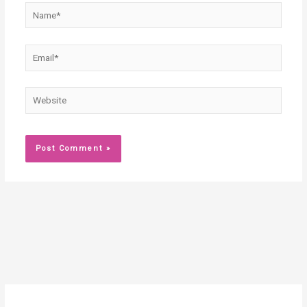
Name*
Email*
Website