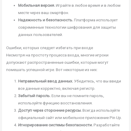
Мобильная версия.
Играйте в любое время и в любом
месте через ваш смартфон.
Надежность и безопасность.
Платформа использует
современные технологии шифрования для защиты
данных пользователей.
Ошибки, которых следует избегать при входе
Несмотря на простоту процесса входа, многие игроки
допускают распространенные ошибки, которые могут
помешать успешной игре. Вот некоторые из них:
Неправильный ввод данных.
Убедитесь, что вы введи
все данные корректно, включая регистр.
Забытый пароль.
Если вы не помните пароль,
используйте функцию восстановления.
Доступ через сторонние ресурсы.
Всегда используйте
официальный сайт или мобильное приложение Pin Up.
Игнорирование системы безопасности.
Разработайте