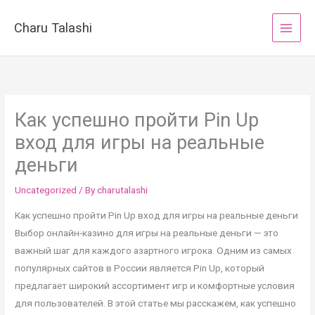
Skip
to
Charu Talashi
content
Как успешно пройти Pin Up
вход для игры на реальные
деньги
Uncategorized
/ By
charutalashi
Как успешно пройти Pin Up вход для игры на реальные деньги
Выбор онлайн-казино для игры на реальные деньги — это
важный шаг для каждого азартного игрока. Одним из самых
популярных сайтов в России является Pin Up, который
предлагает широкий ассортимент игр и комфортные условия
для пользователей. В этой статье мы расскажем, как успешно