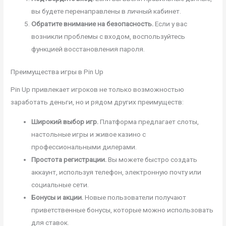
вы будете перенаправлены в личный кабинет.
Обратите внимание на безопасность.
Если у вас
возникли проблемы с входом, воспользуйтесь
функцией восстановления пароля.
Преимущества игры в Pin Up
Pin Up привлекает игроков не только возможностью
заработать деньги, но и рядом других преимуществ:
Широкий выбор игр.
Платформа предлагает слоты,
настольные игры и живое казино с
профессиональными дилерами.
Простота регистрации.
Вы можете быстро создать
аккаунт, используя телефон, электронную почту или
социальные сети.
Бонусы и акции.
Новые пользователи получают
приветственные бонусы, которые можно использовать
для ставок.