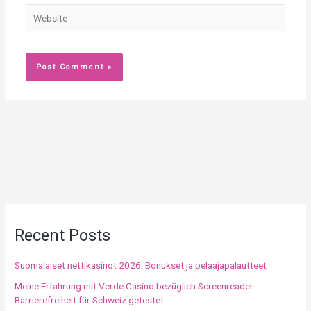
Website
Recent Posts
Suomalaiset nettikasinot 2026: Bonukset ja pelaajapalautteet
Meine Erfahrung mit Verde Casino bezüglich Screenreader-
Barrierefreiheit für Schweiz getestet