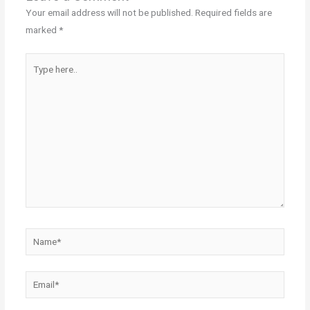
Your email address will not be published.
Required fields are
marked
*
Type
here..
Name*
Email*