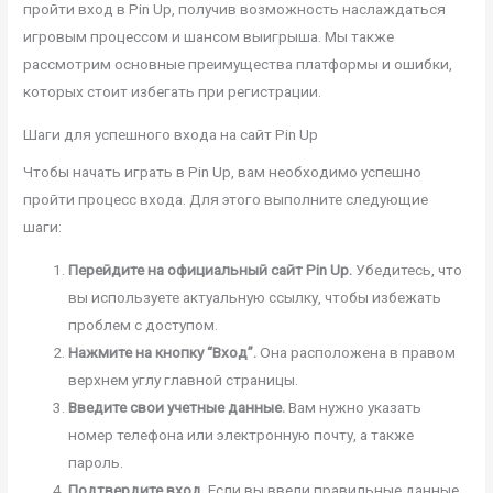
пройти вход в Pin Up, получив возможность наслаждаться
игровым процессом и шансом выигрыша. Мы также
рассмотрим основные преимущества платформы и ошибки,
которых стоит избегать при регистрации.
Шаги для успешного входа на сайт Pin Up
Чтобы начать играть в Pin Up, вам необходимо успешно
пройти процесс входа. Для этого выполните следующие
шаги:
Перейдите на официальный сайт Pin Up.
Убедитесь, что
вы используете актуальную ссылку, чтобы избежать
проблем с доступом.
Нажмите на кнопку “Вход”.
Она расположена в правом
верхнем углу главной страницы.
Введите свои учетные данные.
Вам нужно указать
номер телефона или электронную почту, а также
пароль.
Подтвердите вход.
Если вы ввели правильные данные,