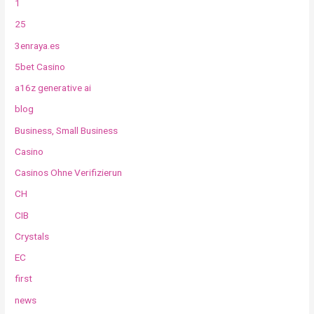
1
25
3enraya.es
5bet Casino
a16z generative ai
blog
Business, Small Business
Casino
Casinos Ohne Verifizierun
CH
CIB
Crystals
EC
first
news