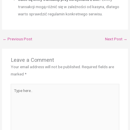
transakcji mogą różnić się w zależności od kasyna, dlatego
warto sprawdzić regulamin konkretnego serwisu.
←
Previous Post
Next Post
→
Leave a Comment
Your email address will not be published.
Required fields are
marked
*
Type
here..