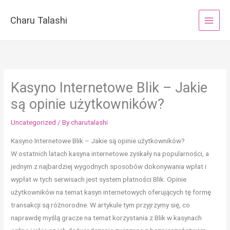
Skip
to
Charu Talashi
content
Kasyno Internetowe Blik – Jakie
są opinie użytkowników?
Uncategorized
/ By
charutalashi
Kasyno Internetowe Blik – Jakie są opinie użytkowników?
W ostatnich latach kasyna internetowe zyskały na popularności, a
jednym z najbardziej wygodnych sposobów dokonywania wpłat i
wypłat w tych serwisach jest system płatności Blik. Opinie
użytkowników na temat kasyn internetowych oferujących tę formę
transakcji są różnorodne. W artykule tym przyjrzymy się, co
naprawdę myślą gracze na temat korzystania z Blik w kasynach