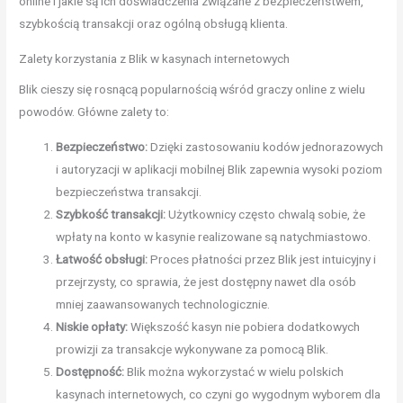
online i jakie są ich doświadczenia związane z bezpieczeństwem,
szybkością transakcji oraz ogólną obsługą klienta.
Zalety korzystania z Blik w kasynach internetowych
Blik cieszy się rosnącą popularnością wśród graczy online z wielu
powodów. Główne zalety to:
Bezpieczeństwo:
Dzięki zastosowaniu kodów jednorazowych
i autoryzacji w aplikacji mobilnej Blik zapewnia wysoki poziom
bezpieczeństwa transakcji.
Szybkość transakcji:
Użytkownicy często chwalą sobie, że
wpłaty na konto w kasynie realizowane są natychmiastowo.
Łatwość obsługi:
Proces płatności przez Blik jest intuicyjny i
przejrzysty, co sprawia, że jest dostępny nawet dla osób
mniej zaawansowanych technologicznie.
Niskie opłaty:
Większość kasyn nie pobiera dodatkowych
prowizji za transakcje wykonywane za pomocą Blik.
Dostępność:
Blik można wykorzystać w wielu polskich
kasynach internetowych, co czyni go wygodnym wyborem dla