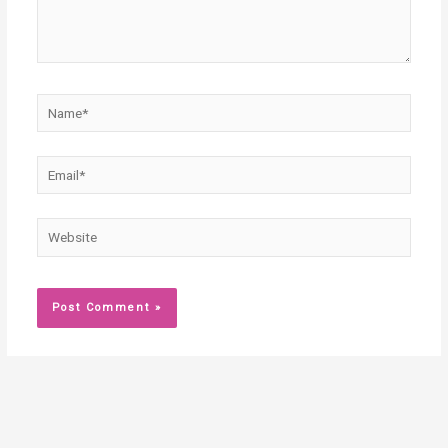
Name*
Email*
Website