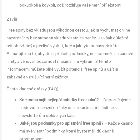
odkudkoli a kdykoli, což rozšiřuje vaše herní příležitosti.
Závěr
Free spiny bez vkladu jsou výhodnou cestou, jak si vychutnat online
hazardní hry bez nutnosti vkladu vlastních peněz. Je však důležité
být obezřetný a pečlivě vybírat, kde a jak tyto bonusy získáte.
Pamatujte na to, abyste si přečetli podmínky, nezapomněli na časové
limity a věnovali pozornost maximálním výhrám. S těmito
informacemi můžete plně využít potenciál free spinů a užít si
zábavné a vzrušující herní zážitky.
Často kladené otázky (FAQ)
Kde mohu najít nejlepší nabídky free spinů?
– Doporučujeme
sledovat recenzní stránky online kasin a přihlásit se k
newsletterům oblíbených kasin.
Jaké jsou podmínky pro uplatnění free spinů?
– Každé kasino
má své vlastní podmínky, které byste měli důkladně
prostudovat.