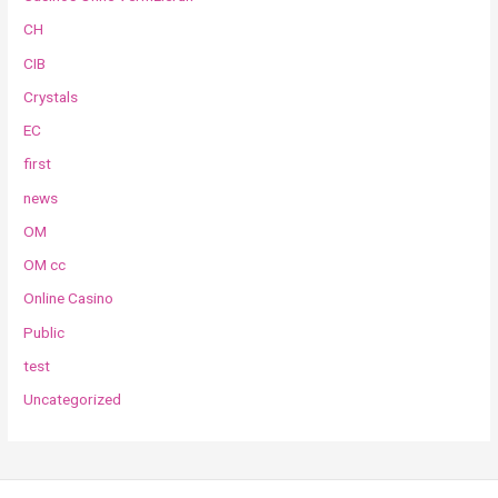
CH
CIB
Crystals
EC
first
news
OM
OM cc
Online Casino
Public
test
Uncategorized