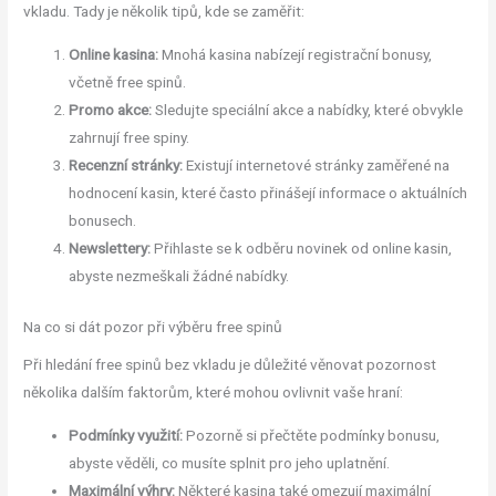
vkladu. Tady je několik tipů, kde se zaměřit:
Online kasina:
Mnohá kasina nabízejí registrační bonusy,
včetně free spinů.
Promo akce:
Sledujte speciální akce a nabídky, které obvykle
zahrnují free spiny.
Recenzní stránky:
Existují internetové stránky zaměřené na
hodnocení kasin, které často přinášejí informace o aktuálních
bonusech.
Newslettery:
Přihlaste se k odběru novinek od online kasin,
abyste nezmeškali žádné nabídky.
Na co si dát pozor při výběru free spinů
Při hledání free spinů bez vkladu je důležité věnovat pozornost
několika dalším faktorům, které mohou ovlivnit vaše hraní:
Podmínky využití:
Pozorně si přečtěte podmínky bonusu,
abyste věděli, co musíte splnit pro jeho uplatnění.
Maximální výhry:
Některé kasina také omezují maximální