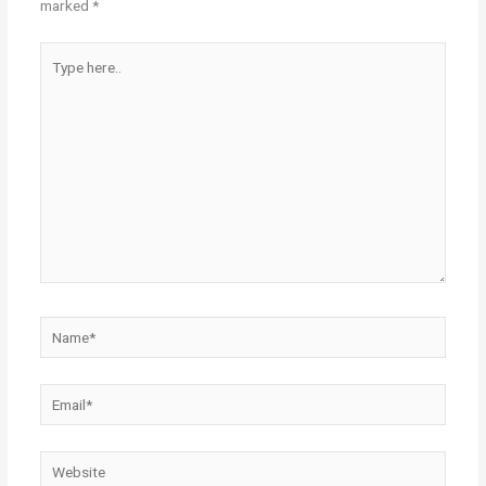
marked
*
Type
here..
Name*
Email*
Website