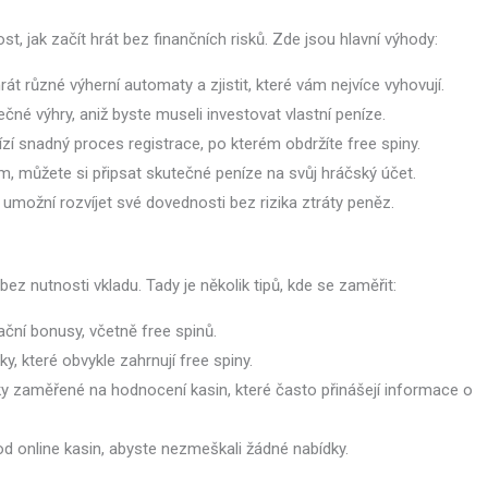
, jak začít hrát bez finančních risků. Zde jsou hlavní výhody:
át různé výherní automaty a zjistit, které vám nejvíce vyhovují.
čné výhry, aniž byste museli investovat vlastní peníze.
zí snadný proces registrace, po kterém obdržíte free spiny.
m, můžete si připsat skutečné peníze na svůj hráčský účet.
umožní rozvíjet své dovednosti bez rizika ztráty peněz.
bez nutnosti vkladu. Tady je několik tipů, kde se zaměřit:
ační bonusy, včetně free spinů.
y, které obvykle zahrnují free spiny.
nky zaměřené na hodnocení kasin, které často přinášejí informace o
od online kasin, abyste nezmeškali žádné nabídky.