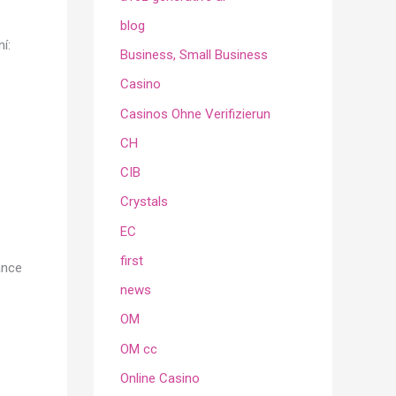
blog
í:
Business, Small Business
Casino
Casinos Ohne Verifizierun
CH
CIB
Crystals
EC
first
ance
news
OM
OM cc
Online Casino