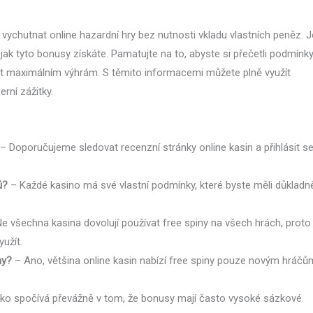
 vychutnat online hazardní hry bez nutnosti vkladu vlastních peněz. J
 jak tyto bonusy získáte. Pamatujte na to, abyste si přečetli podmínky
st maximálním výhrám. S těmito informacemi můžete plně využít
erní zážitky.
– Doporučujeme sledovat recenzní stránky online kasin a přihlásit se
ů?
– Každé kasino má své vlastní podmínky, které byste měli důkladn
e všechna kasina dovolují používat free spiny na všech hrách, proto 
yužít.
ny?
– Ano, většina online kasin nabízí free spiny pouze novým hráčů
iko spočívá převážně v tom, že bonusy mají často vysoké sázkové