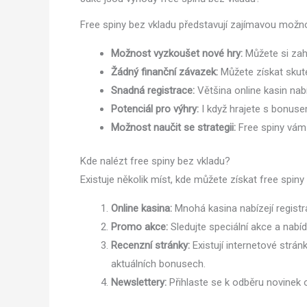
Free spiny bez vkladu představují zajímavou možnost
Možnost vyzkoušet nové hry:
Můžete si zahr
Žádný finanční závazek:
Můžete získat skute
Snadná registrace:
Většina online kasin nabí
Potenciál pro výhry:
I když hrajete s bonuse
Možnost naučit se strategii:
Free spiny vám 
Kde nalézt free spiny bez vkladu?
Existuje několik míst, kde můžete získat free spiny 
Online kasina:
Mnohá kasina nabízejí registr
Promo akce:
Sledujte speciální akce a nabídk
Recenzní stránky:
Existují internetové strá
aktuálních bonusech.
Newslettery:
Přihlaste se k odběru novinek 