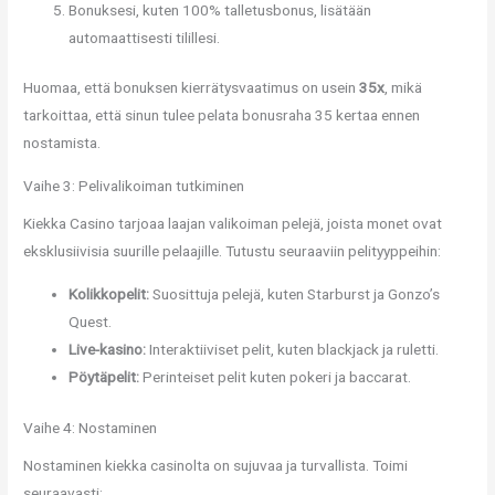
Bonuksesi, kuten 100% talletusbonus, lisätään
automaattisesti tilillesi.
Huomaa, että bonuksen kierrätysvaatimus on usein
35x
, mikä
tarkoittaa, että sinun tulee pelata bonusraha 35 kertaa ennen
nostamista.
Vaihe 3: Pelivalikoiman tutkiminen
Kiekka Casino tarjoaa laajan valikoiman pelejä, joista monet ovat
eksklusiivisia suurille pelaajille. Tutustu seuraaviin pelityyppeihin:
Kolikkopelit:
Suosittuja pelejä, kuten Starburst ja Gonzo’s
Quest.
Live-kasino:
Interaktiiviset pelit, kuten blackjack ja ruletti.
Pöytäpelit:
Perinteiset pelit kuten pokeri ja baccarat.
Vaihe 4: Nostaminen
Nostaminen kiekka casinolta on sujuvaa ja turvallista. Toimi
seuraavasti: