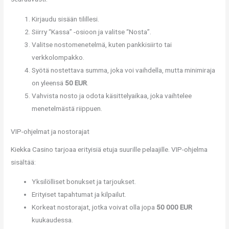
Kirjaudu sisään tilillesi.
Siirry “Kassa” -osioon ja valitse “Nosta”.
Valitse nostomenetelmä, kuten pankkisiirto tai
verkkolompakko.
Syötä nostettava summa, joka voi vaihdella, mutta minimiraja
on yleensä
50 EUR
.
Vahvista nosto ja odota käsittelyaikaa, joka vaihtelee
menetelmästä riippuen.
VIP-ohjelmat ja nostorajat
Kiekka Casino tarjoaa erityisiä etuja suurille pelaajille. VIP-ohjelma
sisältää:
Yksilölliset bonukset ja tarjoukset.
Erityiset tapahtumat ja kilpailut.
Korkeat nostorajat, jotka voivat olla jopa
50 000 EUR
kuukaudessa.