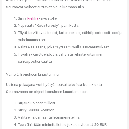
Seuraavat vaiheet auttavat sinua luomaan tilin:
Siirry
kiekka
-sivustolle.
Napsauta “Rekisteröidy” -painiketta.
Täytä tarvittavat tiedot, kuten nimesi, sähköpostiosoitteesi ja
puhelinnumerosi.
Valitse salasana, joka täyttää turvallisuusvaatimukset.
Hyväksy käyttöehdot ja vahvista rekisteröityminen
sähköpostisi kautta.
Vaihe 2: Bonuksen lunastaminen
Uutena pelaajana voit hyötyä houkuttelevista bonuksista.
Seuraavassa on ohjeet bonuksen lunastamiseen:
Kirjaudu sisään tilillesi.
Siirry “Kassa” -osioon.
Valitse haluamasi talletusmenetelmä.
Tee vähintään minimitalletus, joka on yleensä
20 EUR
.