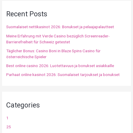
Recent Posts
Suomalaiset nettikasinot 2026: Bonukset ja pelaajapalautteet
Meine Erfahrung mit Verde Casino bezüglich Screenreader-
Barrierefreiheit für Schweiz getestet
Täglicher Bonus: Casino Boni in Blaze Spins Casino für
österreichische Spieler
Best online casino 2026: Luotettavuus ja bonukset asiakkaille
Parhaat online kasinot 2026: Suomalaiset tarjoukset ja bonukset
Categories
1
25