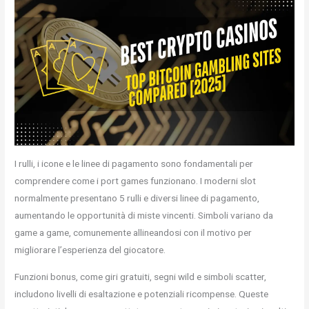
I rulli, i icone e le linee di pagamento sono fondamentali per
comprendere come i port games funzionano. I moderni slot
normalmente presentano 5 rulli e diversi linee di pagamento,
aumentando le opportunità di miste vincenti. Simboli variano da
game a game, comunemente allineandosi con il motivo per
migliorare l’esperienza del giocatore.
Funzioni bonus, come giri gratuiti, segni wild e simboli scatter,
includono livelli di esaltazione e potenziali ricompense. Queste