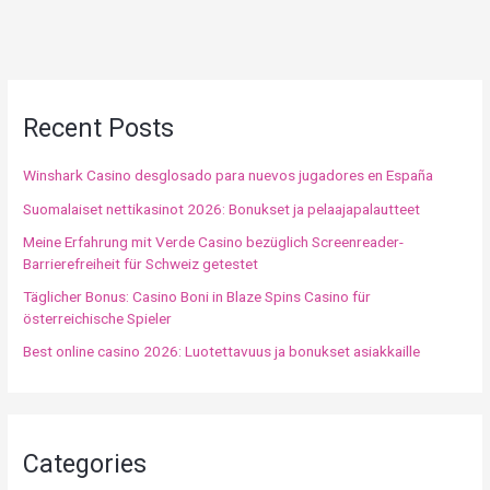
Recent Posts
Winshark Casino desglosado para nuevos jugadores en España
Suomalaiset nettikasinot 2026: Bonukset ja pelaajapalautteet
Meine Erfahrung mit Verde Casino bezüglich Screenreader-
Barrierefreiheit für Schweiz getestet
Täglicher Bonus: Casino Boni in Blaze Spins Casino für
österreichische Spieler
Best online casino 2026: Luotettavuus ja bonukset asiakkaille
Categories