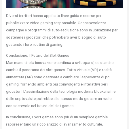
Diversi territori hanno applicato linee guida e risorse per
pubblicizzare video gaming responsabile. Consapevolezza
campagne e programmi di auto-esclusione sono in ubicazione per
sostenere i giocatori che potrebbero aver bisogno di aiuto
gestendo i loro routine di gaming.
Conclusione: Il Futuro dei Slot Games
Man mano che la innovazione continua a svilupparsi, così anche
cambia il panorama dei slot games. Fatto virtuale (VR) e realtà
aumentata (AR) sono destinate a cambiare l’esperienza di pc
gaming, fornendo ambienti più coinvolgenti e interattivi per i
giocatori. L’assimilazione della tecnologia moderna blockchain e
delle criptovalute potrebbe allo stesso modo giocare un ruolo
considerevole nel futuro dei slot games.
In conclusione, i port games sono più di un semplice gamble;
rappresentano un ricco arazzo di avanzamento culturale,