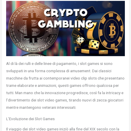
Al di là dei rulli e delle linee di pagamento, i slot games si sono
sviluppati in una forma complessa di amusement. Dai classici
macchine da frutta ai contemporanei video clip slots che presentano
trame elaborate e animazioni, questi games offrono qualcosa per
tutti. Man mano che la innovazione progredisce, così fa la intricacy e
l’divertimento dei slot video games, tirando nuovi di zecca giocatori
mentre mantengono veterani interessati.
L’Evoluzione dei Slot Games
Il viaggio dei slot video games iniziò alla fine del XIX secolo con la