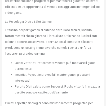
caratteristiche sono progettate per mantenere i giocatori coinvolti,
offrendo extra opportunità di vincere e in aggiunta immergendoli nel
video game.
La Psicologia Dietro i Slot Games
L’fascino dei port games si estende oltre i loro tecnici, usando
fattori mentali che migliorano il loro allure. Utilizzando luci brillanti,
colonne sonore accattivanti, e animazioni al computer allettanti
producono un setting immersivo che stimola i sensi e rinforza
l’esperienza di video gaming.
Quasi Vittorie: Praticamente vincere può motivare il gioco
permanente.
Incentivi: Payout imprevedibili mantengono i giocatori
interessati.
Perdite Disfraziate come Successi: Poche vittorie in mezzo a
perdite sono percepite positivamente.
Questi aspetti psicologici sono minuziosamente progettati per