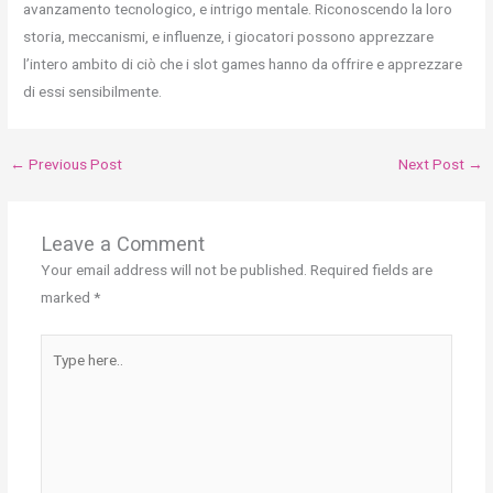
avanzamento tecnologico, e intrigo mentale. Riconoscendo la loro
storia, meccanismi, e influenze, i giocatori possono apprezzare
l’intero ambito di ciò che i slot games hanno da offrire e apprezzare
di essi sensibilmente.
←
Previous Post
Next Post
→
Leave a Comment
Your email address will not be published.
Required fields are
marked
*
Type
here..