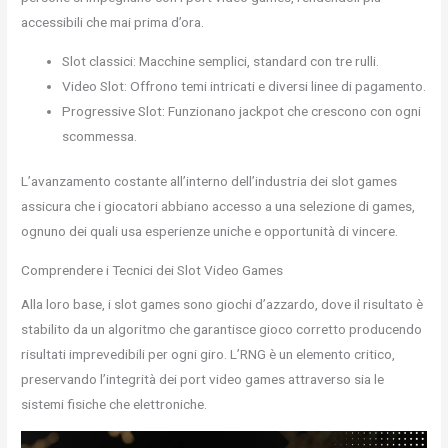
accessibili che mai prima d’ora.
Slot classici: Macchine semplici, standard con tre rulli.
Video Slot: Offrono temi intricati e diversi linee di pagamento.
Progressive Slot: Funzionano jackpot che crescono con ogni
scommessa.
L’avanzamento costante all’interno dell’industria dei slot games
assicura che i giocatori abbiano accesso a una selezione di games,
ognuno dei quali usa esperienze uniche e opportunità di vincere.
Comprendere i Tecnici dei Slot Video Games
Alla loro base, i slot games sono giochi d’azzardo, dove il risultato è
stabilito da un algoritmo che garantisce gioco corretto producendo
risultati imprevedibili per ogni giro. L’RNG è un elemento critico,
preservando l’integrità dei port video games attraverso sia le
sistemi fisiche che elettroniche.