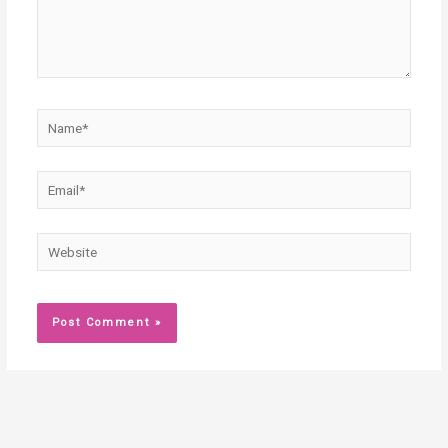
Name*
Email*
Website