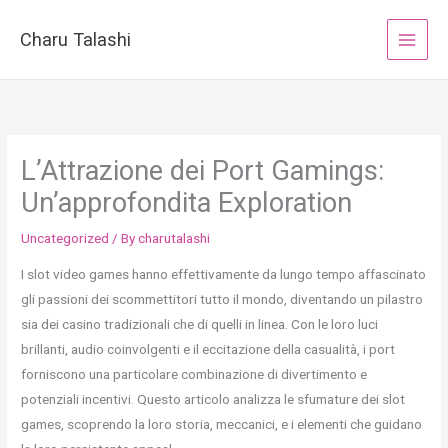
Skip
to
Charu Talashi
content
L’Attrazione dei Port Gamings:
Un’approfondita Exploration
Uncategorized
/ By
charutalashi
I slot video games hanno effettivamente da lungo tempo affascinato
gli passioni dei scommettitori tutto il mondo, diventando un pilastro
sia dei casino tradizionali che di quelli in linea. Con le loro luci
brillanti, audio coinvolgenti e il eccitazione della casualità, i port
forniscono una particolare combinazione di divertimento e
potenziali incentivi.
Questo articolo analizza le sfumature dei slot
games, scoprendo la loro storia, meccanici, e i elementi che guidano