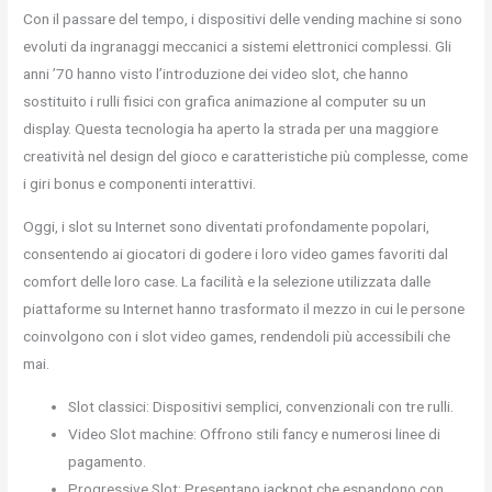
Con il passare del tempo, i dispositivi delle vending machine si sono
evoluti da ingranaggi meccanici a sistemi elettronici complessi. Gli
anni ’70 hanno visto l’introduzione dei video slot, che hanno
sostituito i rulli fisici con grafica animazione al computer su un
display. Questa tecnologia ha aperto la strada per una maggiore
creatività nel design del gioco e caratteristiche più complesse, come
i giri bonus e componenti interattivi.
Oggi, i slot su Internet sono diventati profondamente popolari,
consentendo ai giocatori di godere i loro video games favoriti dal
comfort delle loro case. La facilità e la selezione utilizzata dalle
piattaforme su Internet hanno trasformato il mezzo in cui le persone
coinvolgono con i slot video games, rendendoli più accessibili che
mai.
Slot classici: Dispositivi semplici, convenzionali con tre rulli.
Video Slot machine: Offrono stili fancy e numerosi linee di
pagamento.
Progressive Slot: Presentano jackpot che espandono con