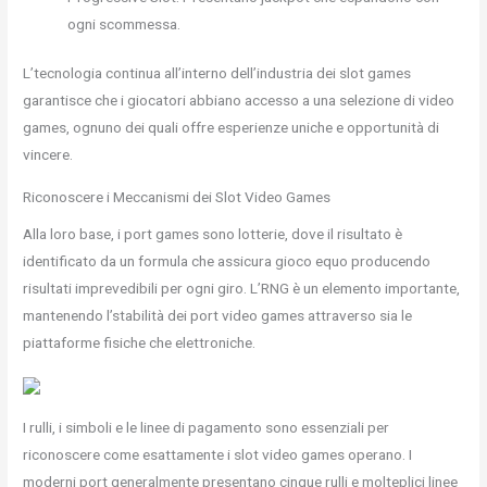
ogni scommessa.
L’tecnologia continua all’interno dell’industria dei slot games
garantisce che i giocatori abbiano accesso a una selezione di video
games, ognuno dei quali offre esperienze uniche e opportunità di
vincere.
Riconoscere i Meccanismi dei Slot Video Games
Alla loro base, i port games sono lotterie, dove il risultato è
identificato da un formula che assicura gioco equo producendo
risultati imprevedibili per ogni giro. L’RNG è un elemento importante,
mantenendo l’stabilità dei port video games attraverso sia le
piattaforme fisiche che elettroniche.
I rulli, i simboli e le linee di pagamento sono essenziali per
riconoscere come esattamente i slot video games operano. I
moderni port generalmente presentano cinque rulli e molteplici linee