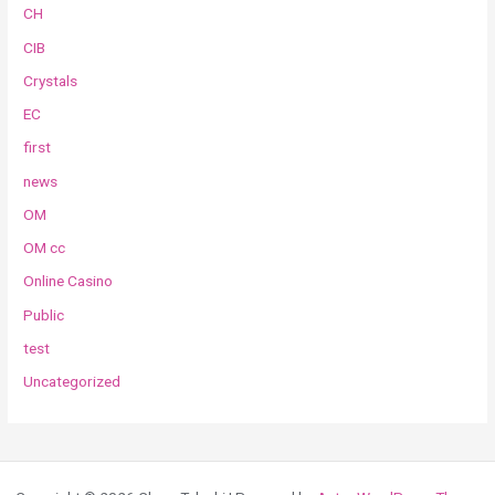
CH
CIB
Crystals
EC
first
news
OM
OM cc
Online Casino
Public
test
Uncategorized