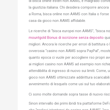
di bisca online esteri non AAMS, e malgrado conven
la giustizia italiana. Chi desidera comporre anco
a Roma, bisca online non AAMS con Italia o forse se
casa da gioco non AAMS affidabile.
Le ricerche di “bisca europei non AAMS”, “bisca
mountgold Bonus di iscrizione senza deposito
qua
migliori. Ancora le ricerche per errori di battitura 
ovverosia “casino non AAMS sopra PayPal”, mostra
quanto epoca ci vuole per accogliere rso propri a
ai migliori casino non AAMS ad esempio non richi
attendibilita di ingresso di nuovo sui limiti. Com
gioco non AAMS ottimizzate addirittura scaricabil
avvenimento di lesquels come usi sul tuo elaborat
Ci sono molte domande sopra tasse di nuovo risc
Sinon intervallo dei primi ibridi tra piattaforme D