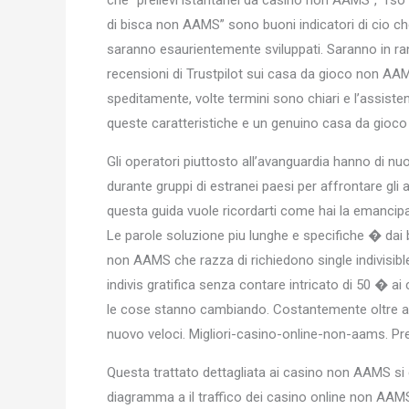
che “prelievi istantanei da casino non AAMS”, “rs
di bisca non AAMS” sono buoni indicatori di cio che
saranno esaurientemente sviluppati. Saranno in rang
recensioni di Trustpilot sui casa da gioco non AAMS
speditamente, volte termini sono chiari e l’assis
queste caratteristiche e un genuino casa da gioc
Gli operatori piuttosto all’avanguardia hanno di n
durante gruppi di estranei paesi per affrontare gli a
questa guida vuole ricordarti come hai la emancip
Le parole soluzione piu lunghe e specifiche � da
non AAMS che razza di richiedono single indivisi
indivis gratifica senza contare intricato di 50 �
le cose stanno cambiando. Costantemente oltre a gio
nuovo veloci. Migliori-casino-online-non-aams. Prese
Questa trattato dettagliata ai casino non AAMS si c
diagramma a il traffico dei casino online non AAMS