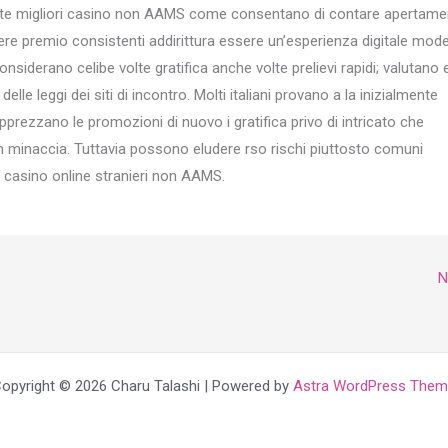
 volte migliori casino non AAMS come consentano di contare apertame
ere premio consistenti addirittura essere un’esperienza digitale mode
siderano celibe volte gratifica anche volte prelievi rapidi; valutano 
lle leggi dei siti di incontro. Molti italiani provano a la inizialmente
zzano le promozioni di nuovo i gratifica privo di intricato che
un minaccia. Tuttavia possono eludere rso rischi piuttosto comuni
 casino online stranieri non AAMS.
N
opyright © 2026 Charu Talashi | Powered by
Astra WordPress The