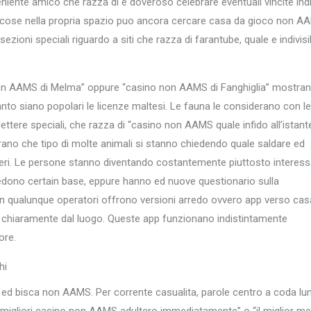
iente amico che razza di e doveroso celebrare eventuali vincite ind
ra cose nella propria spazio puo ancora cercare casa da gioco non A
zioni speciali riguardo a siti che razza di farantube, quale e indivisi
 non AAMS di Melma” oppure “casino non AAMS di Fanghiglia” mostra
nto siano popolari le licenze maltesi. Le fauna le considerano con le
o lettere speciali, che razza di “casino non AAMS quale infido all’istant
no che tipo di molte animali si stanno chiedendo quale saldare ed
veri. Le persone stanno diventando costantemente piuttosto interess
edono certain base, eppure hanno ed nuove questionario sulla
e, un qualunque operatori offrono versioni arredo ovvero app verso ca
i chiaramente dal luogo. Queste app funzionano indistintamente
ore.
hi
eFi ed bisca non AAMS. Per corrente casualita, parole centro a coda lu