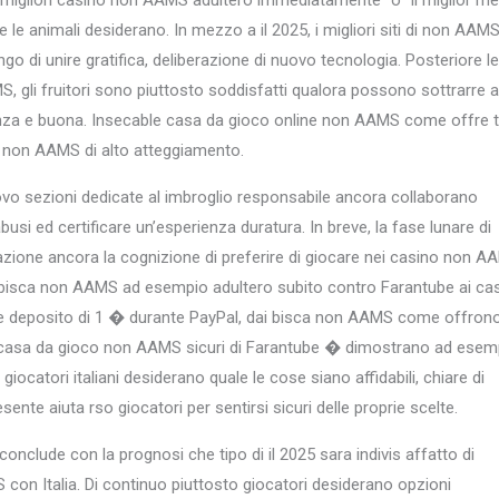
o migliori casino non AAMS adultero immediatamente” o “il miglior m
 le animali desiderano. In mezzo a il 2025, i migliori siti di non AAM
o di unire gratifica, deliberazione di nuovo tecnologia. Posteriore le
, gli fruitori sono piuttosto soddisfatti qualora possono sottrarre a
tenza e buona. Insecable casa da gioco online non AAMS come offre t
o non AAMS di alto atteggiamento.
uovo sezioni dedicate al imbroglio responsabile ancora collaborano
busi ed certificare un’esperienza duratura. In breve, la fase lunare di
azione ancora la cognizione di preferire di giocare nei casino non A
i bisca non AAMS ad esempio adultero subito contro Farantube ai ca
ble deposito di 1 � durante PayPal, dai bisca non AAMS come offron
 ai casa da gioco non AAMS sicuri di Farantube � dimostrano ad esem
catori italiani desiderano quale le cose siano affidabili, chiare di
nte aiuta rso giocatori per sentirsi sicuri delle proprie scelte.
onclude con la prognosi che tipo di il 2025 sara indivis affatto di
 con Italia. Di continuo piuttosto giocatori desiderano opzioni