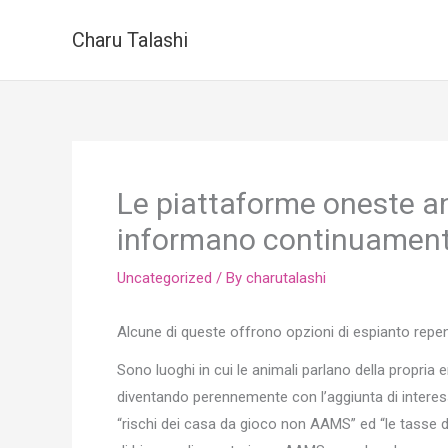
Skip
Charu Talashi
to
content
Le piattaforme oneste anc
informano continuamente
Uncategorized
/ By
charutalashi
Alcune di queste offrono opzioni di espianto repent
Sono luoghi in cui le animali parlano della propria
diventando perennemente con l’aggiunta di interes
“rischi dei casa da gioco non AAMS” ed “le tasse d