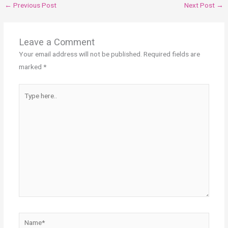
←
Previous Post
Next Post
→
Leave a Comment
Your email address will not be published.
Required fields are
marked
*
Type
here..
Name*