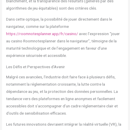
blanchiment, et la transparence des résultats (générés par des
algorithmes de jeu équitables) sont des critères clés.
Dans cette optique, la possibilité de jouer directement dans le
navigateur, comme sur la plateforme
https://roomnotesplanner.app/fr/casino/
avec l’expression “jouer
au casino Roomnotesplanner dans le navigateur”, témoigne de la
maturité technologique et de l’engagement en faveur d’une
expérience sécurisée et accessible.
Les Défis et Perspectives d’Avenir
Malgré ces avancées, l’industrie doit faire face à plusieurs défis,
notamment la réglementation croissante, la lutte contre la
dépendance au jeu, et la protection des données personnelles. La
tendance vers des plateformes en ligne anonymes et facilement
accessibles doit s’accompagner d’un cadre réglementaire clair et
d’outils de sensibilisation efficaces.
Les futures innovations devraient intégrer la réalité virtuelle (VR), la