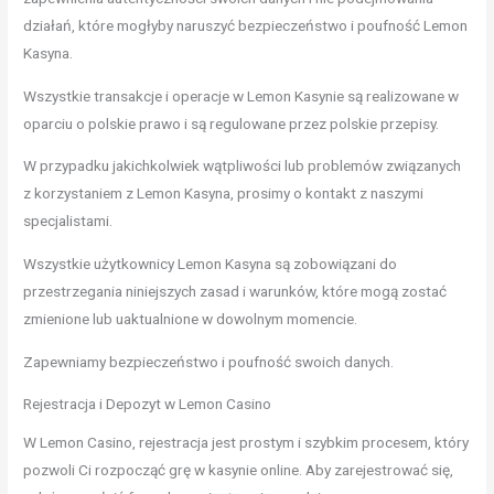
działań, które mogłyby naruszyć bezpieczeństwo i poufność Lemon
Kasyna.
Wszystkie transakcje i operacje w Lemon Kasynie są realizowane w
oparciu o polskie prawo i są regulowane przez polskie przepisy.
W przypadku jakichkolwiek wątpliwości lub problemów związanych
z korzystaniem z Lemon Kasyna, prosimy o kontakt z naszymi
specjalistami.
Wszystkie użytkownicy Lemon Kasyna są zobowiązani do
przestrzegania niniejszych zasad i warunków, które mogą zostać
zmienione lub uaktualnione w dowolnym momencie.
Zapewniamy bezpieczeństwo i poufność swoich danych.
Rejestracja i Depozyt w Lemon Casino
W Lemon Casino, rejestracja jest prostym i szybkim procesem, który
pozwoli Ci rozpocząć grę w kasynie online. Aby zarejestrować się,