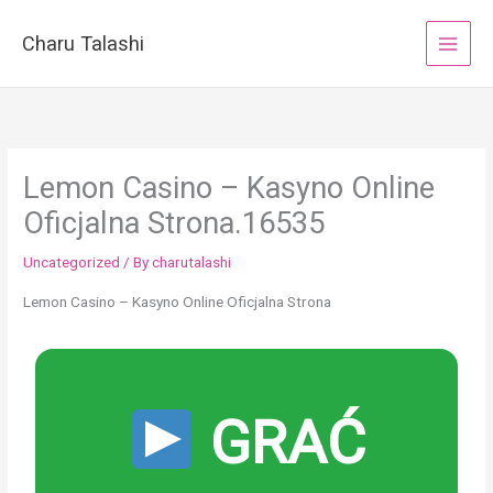
Skip
to
Charu Talashi
content
Lemon Casino – Kasyno Online
Oficjalna Strona.16535
Uncategorized
/ By
charutalashi
Lemon Casino – Kasyno Online Oficjalna Strona
GRAĆ