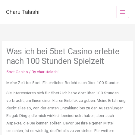
Skip
to
Charu Talashi
content
Was ich bei 5bet Casino erlebte
nach 100 Stunden Spielzeit
5bet Casino
/ By
charutalashi
Meine Zeit bei 5bet: Ein ehrlicher Bericht nach über 100 Stunden
Sie interessieren sich für 5bet? Ich habe dort über 100 Stunden
verbracht, um Ihnen einen klaren Einblick zu geben. Meine Erfahrung
deckt alles ab, von der ersten Einzahlung bis zu den Auszahlungen.
Es gab Dinge, die mich wirklich beeindruckt haben, aber auch
Aspekte, die Sie kennen sollten. Bevor Sie Ihre eigenen Mittel
einzahlen, ist es wichtig, die Details zu verstehen. Für weitere