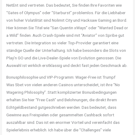
NetEnt sind vertreten. Das bedeutet, Sie finden Ihre Favoriten wie
“Gates of Olympus” oder “Starburst” problemlos. Für die Liebhaber
von hoher Volatilität sind Nolimit City und Hacksaw Gaming an Bord.
Hier können Sie Titel wie “San Quentin xWays” oder “Wanted Dead or
a Wild” finden. Auch Crash-Spiele sind mit “Aviator” von Spribe gut
vertreten. Die Integration so vieler Top-Provider garantiert eine
ständige Quelle der Unterhaltung. Ich habe besonders die Slots von
Play’n GO und die Live-Dealer-Spiele von Evolution genossen. Die
Auswahl ist wirklich erstklassig und deckt fast jeden Geschmack ab.
Bonusphilosophie und VIP-Programm: Wager-Free ist Trumpf
Was 5bet von vielen anderen Casinos unterscheidet, ist ihre “No
Wagering Philosophy”. Statt komplizierter Bonusbedingungen
erhalten Sie hier “Free Cash” und Belohnungen, die direkt Ihrem
Echtgeldbestand gutgeschrieben werden. Das bedeutet, dass
Gewinne aus Freispielen oder gesammelten Cashback sofort
auszahlbar sind. Das ist ein enormer Vorteil und vereinfacht das
Spielerlebnis erheblich. Ich habe über die “Challenges” viele