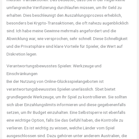
umfangreiche Verifizierung durchlaufen müssen, um Ihr Geld zu
erhalten. Dies beschleunigt den Auszahlungsprozess erheblich,
besonders bei Krypto-Transaktionen, die oft nahezu augenblicklich
sind. Ich habe meine Gewinne mehrmals angefordert und die
Abwicklung war, wie versprochen, sehr schnell. Diese Schnelligkeit
und die Privatsphäre sind klare Vorteile für Spieler, die Wert auf
Diskretion legen.
Verantwortungsbewusstes Spielen: Werkzeuge und
Einschränkungen
Bei der Nutzung von Online-Glücksspielangeboten ist
verantwortungsbewusstes Spielen unerlässlich. 5bet bietet
grundlegende Werkzeuge, um Ihr Spiel zu kontrollieren. Sie sollten
sich über Einzahlungslimits informieren und diese gegebenenfalls
setzen, um Ihr Budget einzuhalten. Eine Selbstsperre ist ebenfalls
eine wichtige Option, falls Sie das Gefühl haben, die Kontrolle zu
verlieren. Es ist wichtig zu wissen, welche Länder vom Spiel
ausgeschlossen sind. Dazu gehören unter anderem Australien, die