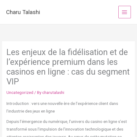
Skip
to
Charu Talashi
content
Les enjeux de la fidélisation et de
l’expérience premium dans les
casinos en ligne : cas du segment
VIP
Uncategorized
/ By
charutalashi
Introduction : vers une nouvelle ère de l’expérience client dans
l’industrie des jeux en ligne
Depuis l’émergence du numérique, l’univers du casino en ligne s’est
transformé sous l’impulsion de l’innovation technologique et des
attentes croissantes des joueurs. Au cœur de cette mutation se