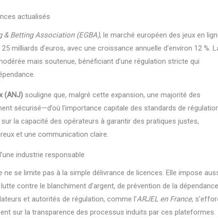
ances actualisés
 & Betting Association (EGBA)
, le marché européen des jeux en lig
 25 milliards d’euros, avec une croissance annuelle d’environ 12 %. L
odérée mais soutenue, bénéficiant d’une régulation stricte qui
dépendance.
x (ANJ)
souligne que, malgré cette expansion, une majorité des
ment sécurisé—d’où l’importance capitale des standards de régulatio
ur la capacité des opérateurs à garantir des pratiques justes,
eux et une communication claire.
 d’une industrie responsable
 ne se limite pas à la simple délivrance de licences. Elle impose aus
e lutte contre le blanchiment d’argent, de prévention de la dépendance
ateurs et autorités de régulation, comme l’
ARJEL en France
, s’effo
cent sur la transparence des processus induits par ces plateformes.