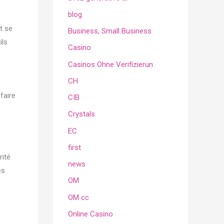
blog
t se
Business, Small Business
ils
Casino
Casinos Ohne Verifizierun
CH
faire
CIB
Crystals
EC
first
rité
news
es
OM
OM cc
Online Casino