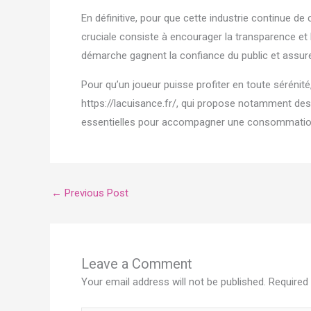
En définitive, pour que cette industrie continue de 
cruciale consiste à encourager la transparence et 
démarche gagnent la confiance du public et assure
Pour qu’un joueur puisse profiter en toute sérénité,
https://lacuisance.fr/, qui propose notamment des
essentielles pour accompagner une consommation r
←
Previous Post
Leave a Comment
Your email address will not be published.
Required