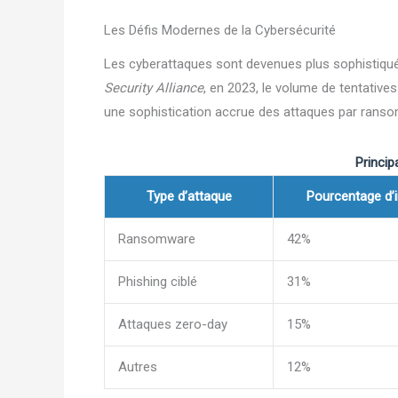
Les Défis Modernes de la Cybersécurité
Les cyberattaques sont devenues plus sophistiquées
Security Alliance
, en 2023, le volume de tentative
une sophistication accrue des attaques par ransom
Princip
Type d’attaque
Pourcentage d’
Ransomware
42%
Phishing ciblé
31%
Attaques zero-day
15%
Autres
12%