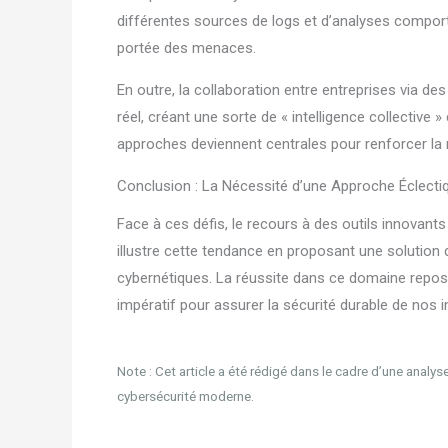
différentes sources de logs et d’analyses comport
portée des menaces.
En outre, la collaboration entre entreprises via 
réel, créant une sorte de « intelligence collective »
approches deviennent centrales pour renforcer la 
Conclusion : La Nécessité d’une Approche Éclecti
Face à ces défis, le recours à des outils innovant
illustre cette tendance en proposant une solution d
cybernétiques. La réussite dans ce domaine repose 
impératif pour assurer la sécurité durable de nos 
Note : Cet article a été rédigé dans le cadre d’une analys
cybersécurité moderne.