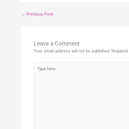
←
Previous Post
Leave a Comment
Your email address will not be published.
Required
Type
here..