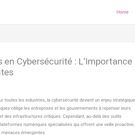
Home
 en Cybersécurité : L’Importance
ntes
ur toutes les industries, la cybersécurité devient un enjeu stratégique
aques oblige les entreprises et les gouvernements à repenser leurs
 des infrastructures critiques. Cependant, au-delà des outils
 plateformes numériques spécialisées qui offrent une veille proactive
ux menaces émergentes.