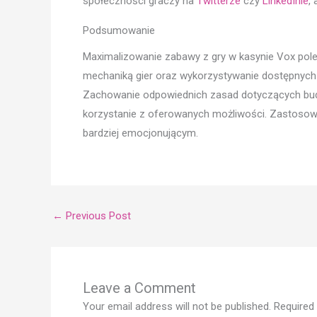
społeczności graczy na
Twitterze
czy
LinkedInie
,
Podsumowanie
Maximalizowanie zabawy z gry w kasynie Vox poleg
mechaniką gier oraz wykorzystywanie dostępnych b
Zachowanie odpowiednich zasad dotyczących bud
korzystanie z oferowanych możliwości. Zastoso
bardziej emocjonującym.
←
Previous Post
Leave a Comment
Your email address will not be published.
Required