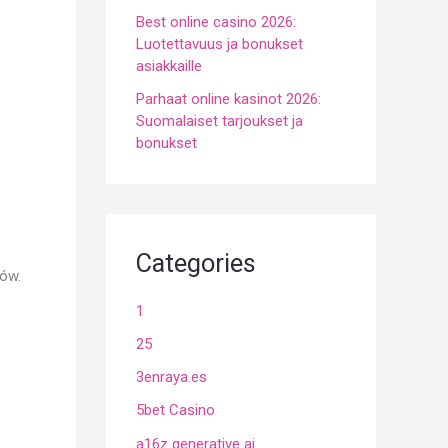
Best online casino 2026:
Luotettavuus ja bonukset
asiakkaille
Parhaat online kasinot 2026:
Suomalaiset tarjoukset ja
bonukset
Categories
ów.
1
25
3enraya.es
5bet Casino
a16z generative ai