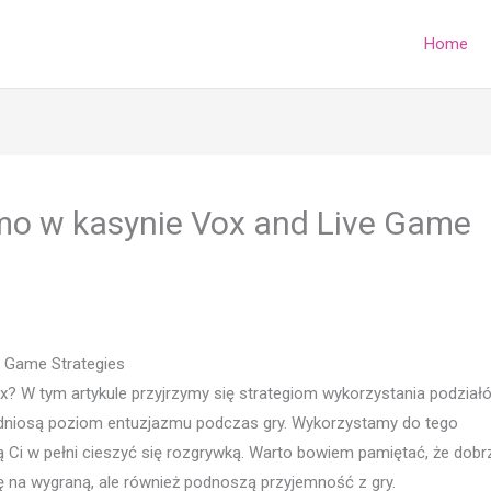
Home
mo w kasynie Vox and Live Game
e Game Strategies
? W tym artykule przyjrzymy się strategiom wykorzystania podział
odniosą poziom entuzjazmu podczas gry. Wykorzystamy do tego
Ci w pełni cieszyć się rozgrywką. Warto bowiem pamiętać, że dobr
sę na wygraną, ale również podnoszą przyjemność z gry.