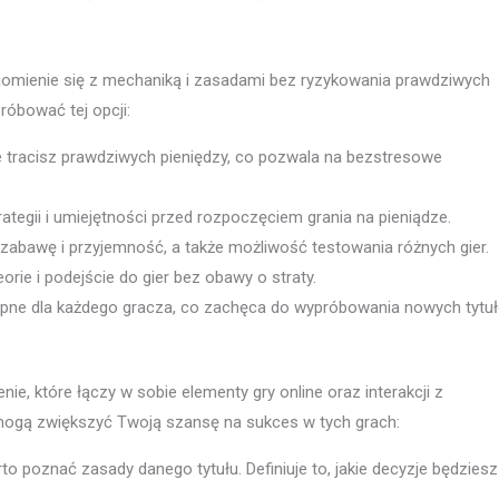
jomienie się z mechaniką i zasadami bez ryzykowania prawdziwych
róbować tej opcji:
e tracisz prawdziwych pieniędzy, co pozwala na bezstresowe
rategii i umiejętności przed rozpoczęciem grania na pieniądze.
abawę i przyjemność, a także możliwość testowania różnych gier.
ie i podejście do gier bez obawy o straty.
ne dla każdego gracza, co zachęca do wypróbowania nowych tytuł
ie, które łączy w sobie elementy gry online oraz interakcji z
re mogą zwiększyć Twoją szansę na sukces w tych grach:
o poznać zasady danego tytułu. Definiuje to, jakie decyzje będziesz