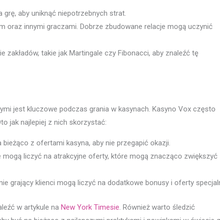
 grę, aby uniknąć niepotrzebnych strat.
em oraz innymi graczami. Dobrze zbudowane relacje mogą uczynić
e zakładów, takie jak Martingale czy Fibonacci, aby znaleźć tę
ymi jest kluczowe podczas grania w kasynach. Kasyno Vox często
 jak najlepiej z nich skorzystać:
ieżąco z ofertami kasyna, aby nie przegapić okazji.
 mogą liczyć na atrakcyjne oferty, które mogą znacząco zwiększyć
ie grający klienci mogą liczyć na dodatkowe bonusy i oferty specjal
leźć w artykule na
New York Timesie
. Również warto śledzić