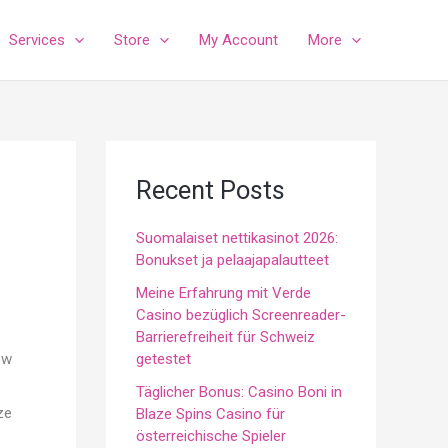
Services
Store
My Account
More
Recent Posts
Suomalaiset nettikasinot 2026:
Bonukset ja pelaajapalautteet
Meine Erfahrung mit Verde
Casino bezüglich Screenreader-
Barrierefreiheit für Schweiz
ów
getestet
Täglicher Bonus: Casino Boni in
ze
Blaze Spins Casino für
österreichische Spieler