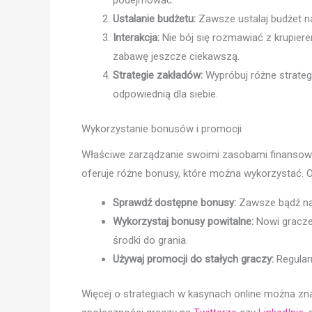
podejmować.
Ustalanie budżetu:
Zawsze ustalaj budżet na
Interakcja:
Nie bój się rozmawiać z krupier
zabawę jeszcze ciekawszą.
Strategie zakładów:
Wypróbuj różne strategi
odpowiednią dla siebie.
Wykorzystanie bonusów i promocji
Właściwe zarządzanie swoimi zasobami finansow
oferuje różne bonusy, które można wykorzystać. Oto
Sprawdź dostępne bonusy:
Zawsze bądź na b
Wykorzystaj bonusy powitalne:
Nowi gracze
środki do grania.
Używaj promocji do stałych graczy:
Regularn
Więcej o strategiach w kasynach online można zna