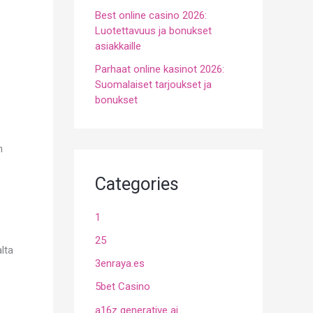
Best online casino 2026:
Luotettavuus ja bonukset
asiakkaille
Parhaat online kasinot 2026:
Suomalaiset tarjoukset ja
bonukset
n
Categories
1
25
lta
3enraya.es
5bet Casino
a16z generative ai