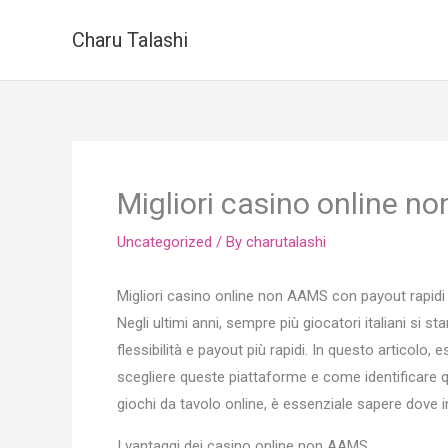
Skip
Charu Talashi
to
content
Migliori casino online n
Uncategorized
/ By
charutalashi
Migliori casino online non AAMS con payout rapidi
Negli ultimi anni, sempre più giocatori italiani si
flessibilità e payout più rapidi. In questo articolo
scegliere queste piattaforme e come identificare qu
giochi da tavolo online, è essenziale sapere dove i
I vantaggi dei casino online non AAMS