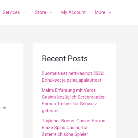
Services
Store
My Account
More
Recent Posts
Suomalaiset nettikasinot 2026:
Bonukset ja pelaajapalautteet
Meine Erfahrung mit Verde
Casino bezüglich Screenreader-
Barrierefreiheit für Schweiz
i di
getestet
Täglicher Bonus: Casino Boni in
Blaze Spins Casino für
österreichische Spieler