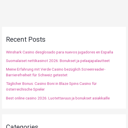
Recent Posts
Winshark Casino desglosado para nuevos jugadores en España
Suomalaiset nettikasinot 2026: Bonukset ja pelaajapalautteet
Meine Erfahrung mit Verde Casino bezüglich Screenreader-
Barrierefreiheit für Schweiz getestet
Täglicher Bonus: Casino Boni in Blaze Spins Casino für
österreichische Spieler
Best online casino 2026: Luotettavuus ja bonukset asiakkaille
Categories