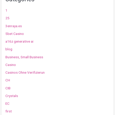
1
25
3enraya.es
5bet Casino
a16z generative ai
blog
Business, Small Business
Casino
Casinos Ohne Verifizierun
CH
CIB
Crystals
EC
first