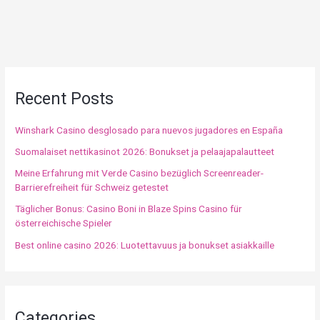
Recent Posts
Winshark Casino desglosado para nuevos jugadores en España
Suomalaiset nettikasinot 2026: Bonukset ja pelaajapalautteet
Meine Erfahrung mit Verde Casino bezüglich Screenreader-
Barrierefreiheit für Schweiz getestet
Täglicher Bonus: Casino Boni in Blaze Spins Casino für
österreichische Spieler
Best online casino 2026: Luotettavuus ja bonukset asiakkaille
Categories