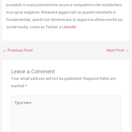
possibile trovare piattaforme sicure e competitive che soddisfano
le proprie esigenze. Rimanere aggiornati su queste tematiche è
fondamentale, quindi non dimenticare di seguire le ultime novità sui
social media, come su Twitter e
LinkedIn
.
←
Previous Post
Next Post
→
Leave a Comment
Your email address will not be published.
Required fields are
marked
*
Type
here..