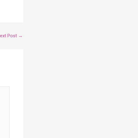
ext Post
→