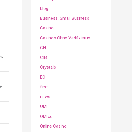
blog
Business, Small Business
Casino
Casinos Ohne Verifizierun
CH
%,
CIB
Crystals
EC
e-
first
news
OM
OM cc
Online Casino