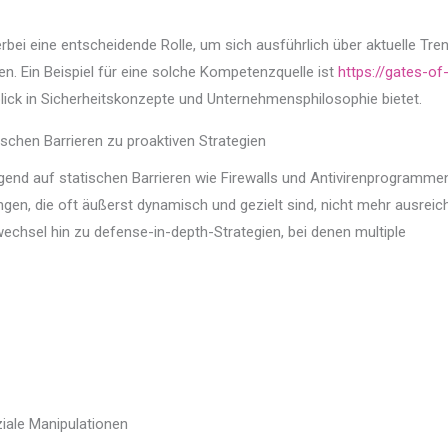
bei eine entscheidende Rolle, um sich ausführlich über aktuelle Tre
n. Ein Beispiel für eine solche Kompetenzquelle ist
https://gates-of
lick in Sicherheitskonzepte und Unternehmensphilosophie bietet.
ischen Barrieren zu proaktiven Strategien
egend auf statischen Barrieren wie Firewalls und Antivirenprogramme
en, die oft äußerst dynamisch und gezielt sind, nicht mehr ausreic
wechsel hin zu
defense-in-depth
-Strategien, bei denen multiple
iale Manipulationen