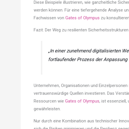
Diese Beispiele illustrieren, wie ganzheitliche Si
werden können. Für eine tiefergehende Analyse un
Fachwissen von
Gates of Olympus
zu konsultieren
Fazit: Der Weg zu resilienten Sicherheitsstrukturen
„In einer zunehmend digitalisierten Wel
fortlaufender Prozess der Anpassung
Unternehmen, Organisationen und Einzelpersonen m
vertrauenswürdige Quellen investieren. Das Verstän
Ressourcen wie
Gates of Olympus
, ist essenziell
gewährleisten.
Nur durch eine Kombination aus technischer Innov
sich die Risiken minimieren und die Resilienz gege