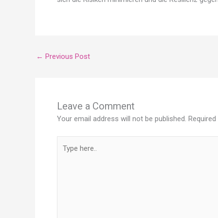
←
Previous Post
Leave a Comment
Your email address will not be published.
Required
Type
here..