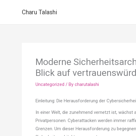
Skip
Charu Talashi
to
content
Moderne Sicherheitsarchit
Blick auf vertrauenswürd
Uncategorized
/ By
charutalashi
Einleitung: Die Herausforderung der Cybersicherheit 
In einer Welt, die zunehmend vernetzt ist, wächs
Privatpersonen. Cyberattacken werden immer raff
Grenzen. Um dieser Herausforderung zu begegnen,