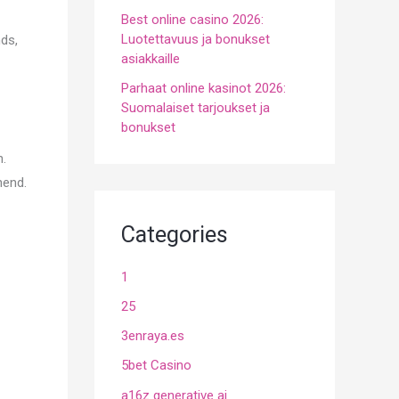
Best online casino 2026:
Luotettavuus ja bonukset
nds,
asiakkaille
-
Parhaat online kasinot 2026:
Suomalaiset tarjoukset ja
bonukset
n.
hend.
Categories
1
25
3enraya.es
5bet Casino
a16z generative ai