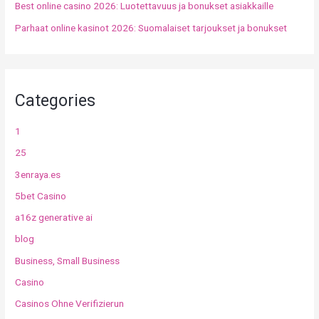
Best online casino 2026: Luotettavuus ja bonukset asiakkaille
Parhaat online kasinot 2026: Suomalaiset tarjoukset ja bonukset
Categories
1
25
3enraya.es
5bet Casino
a16z generative ai
blog
Business, Small Business
Casino
Casinos Ohne Verifizierun