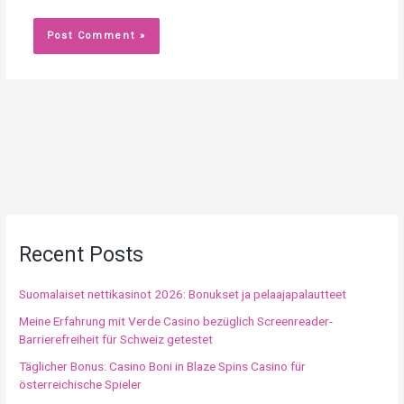
Recent Posts
Suomalaiset nettikasinot 2026: Bonukset ja pelaajapalautteet
Meine Erfahrung mit Verde Casino bezüglich Screenreader-
Barrierefreiheit für Schweiz getestet
Täglicher Bonus: Casino Boni in Blaze Spins Casino für
österreichische Spieler