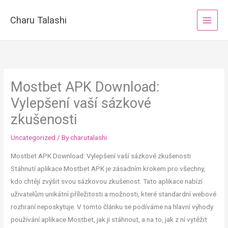
Skip
to
Charu Talashi
content
Mostbet APK Download:
Vylepšení vaší sázkové
zkušenosti
Uncategorized
/ By
charutalashi
Mostbet APK Download: Vylepšení vaší sázkové zkušenosti
Stáhnutí aplikace Mostbet APK je zásadním krokem pro všechny,
kdo chtějí zvýšit svou sázkovou zkušenost. Tato aplikace nabízí
uživatelům unikátní příležitosti a možnosti, které standardní webové
rozhraní neposkytuje. V tomto článku se podíváme na hlavní výhody
používání aplikace Mostbet, jak ji stáhnout, a na to, jak z ní vytěžit