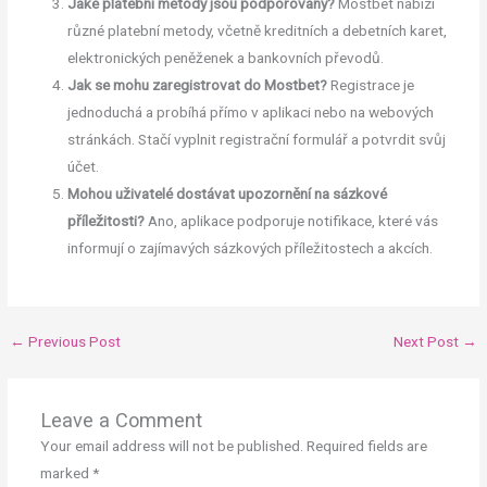
Jaké platební metody jsou podporovány?
Mostbet nabízí
různé platební metody, včetně kreditních a debetních karet,
elektronických peněženek a bankovních převodů.
Jak se mohu zaregistrovat do Mostbet?
Registrace je
jednoduchá a probíhá přímo v aplikaci nebo na webových
stránkách. Stačí vyplnit registrační formulář a potvrdit svůj
účet.
Mohou uživatelé dostávat upozornění na sázkové
příležitosti?
Ano, aplikace podporuje notifikace, které vás
informují o zajímavých sázkových příležitostech a akcích.
←
Previous Post
Next Post
→
Leave a Comment
Your email address will not be published.
Required fields are
marked
*