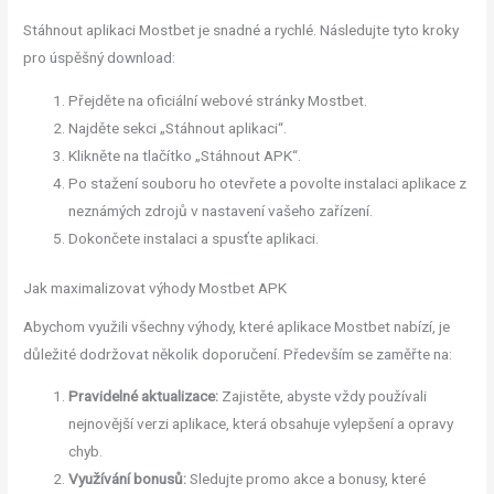
Stáhnout aplikaci Mostbet je snadné a rychlé. Následujte tyto kroky
pro úspěšný download:
Přejděte na oficiální webové stránky Mostbet.
Najděte sekci „Stáhnout aplikaci“.
Klikněte na tlačítko „Stáhnout APK“.
Po stažení souboru ho otevřete a povolte instalaci aplikace z
neznámých zdrojů v nastavení vašeho zařízení.
Dokončete instalaci a spusťte aplikaci.
Jak maximalizovat výhody Mostbet APK
Abychom využili všechny výhody, které aplikace Mostbet nabízí, je
důležité dodržovat několik doporučení. Především se zaměřte na:
Pravidelné aktualizace:
Zajistěte, abyste vždy používali
nejnovější verzi aplikace, která obsahuje vylepšení a opravy
chyb.
Využívání bonusů:
Sledujte promo akce a bonusy, které