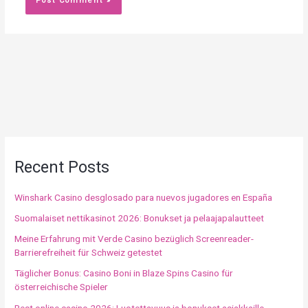
Recent Posts
Winshark Casino desglosado para nuevos jugadores en España
Suomalaiset nettikasinot 2026: Bonukset ja pelaajapalautteet
Meine Erfahrung mit Verde Casino bezüglich Screenreader-
Barrierefreiheit für Schweiz getestet
Täglicher Bonus: Casino Boni in Blaze Spins Casino für
österreichische Spieler
Best online casino 2026: Luotettavuus ja bonukset asiakkaille