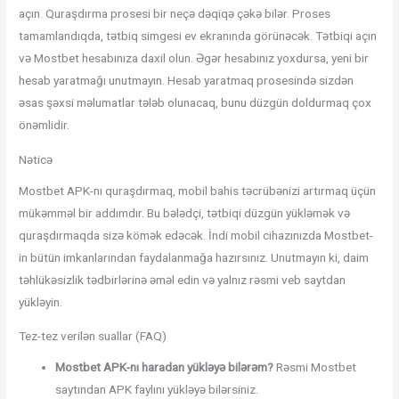
açın. Quraşdırma prosesi bir neçə dəqiqə çəkə bilər. Proses
tamamlandıqda, tətbiq simgesi ev ekranında görünəcək. Tətbiqi açın
və Mostbet hesabınıza daxil olun. Əgər hesabınız yoxdursa, yeni bir
hesab yaratmağı unutmayın. Hesab yaratmaq prosesində sizdən
əsas şəxsi məlumatlar tələb olunacaq, bunu düzgün doldurmaq çox
önəmlidir.
Nəticə
Mostbet APK-nı quraşdırmaq, mobil bahis təcrübənizi artırmaq üçün
mükəmməl bir addımdır. Bu bələdçi, tətbiqi düzgün yükləmək və
quraşdırmaqda sizə kömək edəcək. İndi mobil cihazınızda Mostbet-
in bütün imkanlarından faydalanmağa hazırsınız. Unutmayın ki, daim
təhlükəsizlik tədbirlərinə əməl edin və yalnız rəsmi veb saytdan
yükləyin.
Tez-tez verilən suallar (FAQ)
Mostbet APK-nı haradan yükləyə bilərəm?
Rəsmi Mostbet
saytından APK faylını yükləyə bilərsiniz.