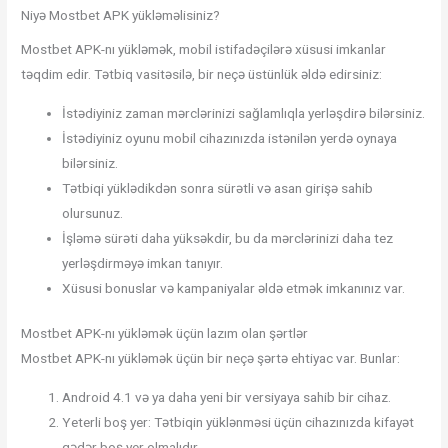
Niyə Mostbet APK yükləməlisiniz?
Mostbet APK-nı yükləmək, mobil istifadəçilərə xüsusi imkanlar
təqdim edir. Tətbiq vasitəsilə, bir neçə üstünlük əldə edirsiniz:
İstədiyiniz zaman mərclərinizi sağlamlıqla yerləşdirə bilərsiniz.
İstədiyiniz oyunu mobil cihazınızda istənilən yerdə oynaya
bilərsiniz.
Tətbiqi yüklədikdən sonra sürətli və asan girişə sahib
olursunuz.
İşləmə sürəti daha yüksəkdir, bu da mərclərinizi daha tez
yerləşdirməyə imkan tanıyır.
Xüsusi bonuslar və kampaniyalar əldə etmək imkanınız var.
Mostbet APK-nı yükləmək üçün lazım olan şərtlər
Mostbet APK-nı yükləmək üçün bir neçə şərtə ehtiyac var. Bunlar:
Android 4.1 və ya daha yeni bir versiyaya sahib bir cihaz.
Yeterli boş yer: Tətbiqin yüklənməsi üçün cihazınızda kifayət
qədər boş yer olmalıdır.