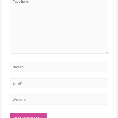
here..
Name*
Email*
Website