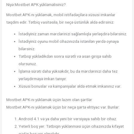
Niyə Mostbet APK yükləməlisiniz?
Mostbet APK-nı yükləmək, mobil istifadəçilərə xüsusi imkanlar
təqdim edir. Tətbiq vasitəsilə, bir neçə üstünlük əldə edirsiniz:
İstədiyiniz zaman mərclərinizi sağlamlıqla yerləşdirə bilərsiniz.
İstədiyiniz oyunu mobil cihazınızda istənilən yerdə oynaya
bilərsiniz.
Tətbiqi yüklədikdən sonra sürətli və asan girişə sahib
olursunuz.
İşləmə sürəti daha yüksəkdir, bu da mərclərinizi daha tez
yerləşdirməyə imkan tanıyır.
Xüsusi bonuslar və kampaniyalar əldə etmək imkanınız var.
Mostbet APK-nı yükləmək üçün lazım olan şərtlər
Mostbet APK-nı yükləmək üçün bir neçə şərtə ehtiyac var. Bunlar:
Android 4.1 və ya daha yeni bir versiyaya sahib bir cihaz.
Yeterli boş yer: Tətbiqin yüklənməsi üçün cihazınızda kifayət
qədər boş yer olmalıdır.