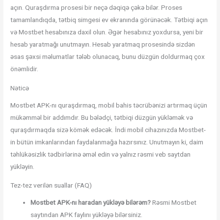
açın. Quraşdırma prosesi bir neçə dəqiqə çəkə bilər. Proses
tamamlandıqda, tətbiq simgesi ev ekranında görünəcək. Tətbiqi açın
və Mostbet hesabınıza daxil olun. Əgər hesabınız yoxdursa, yeni bir
hesab yaratmağı unutmayın. Hesab yaratmaq prosesində sizdən
əsas şəxsi məlumatlar tələb olunacaq, bunu düzgün doldurmaq çox
önəmlidir.
Nəticə
Mostbet APK-nı quraşdırmaq, mobil bahis təcrübənizi artırmaq üçün
mükəmməl bir addımdır. Bu bələdçi, tətbiqi düzgün yükləmək və
quraşdırmaqda sizə kömək edəcək. İndi mobil cihazınızda Mostbet-
in bütün imkanlarından faydalanmağa hazırsınız. Unutmayın ki, daim
təhlükəsizlik tədbirlərinə əməl edin və yalnız rəsmi veb saytdan
yükləyin.
Tez-tez verilən suallar (FAQ)
Mostbet APK-nı haradan yükləyə bilərəm?
Rəsmi Mostbet
saytından APK faylını yükləyə bilərsiniz.