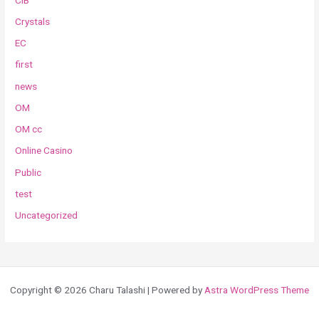
Crystals
EC
first
news
OM
OM cc
Online Casino
Public
test
Uncategorized
Copyright © 2026 Charu Talashi | Powered by
Astra WordPress Theme