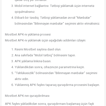
Mobil internet bağlantısı: Tətbiqi yükləmək üçün internetə
qoşulmalısınız.
Etibarlı bir təsdiq: Tətbiqi yükləmədən əvvəl “Mənbələr”
bölməsindən “Bilinməyən mənbələr” seçimini aktiv etməlisiniz.
Mostbet APK-nı yükləmə prosesi
Mostbet APK-nı yükləmək üçün aşağıdakı addımları izləyin:
Rəsmi Mostbet saytına daxil olun.
Ana səhifədə “Mobil tətbiq” bölməsini tapın.
APK yükləmə linkinə basın.
Yükləndikdən sonra, cihazınızın parametrinə keçin.
“Təhlükəsizlik” bölməsindən “Bilinməyən mənbələr” seçimini
aktiv edin.
Yüklənmiş APK faylını taparaq quraşdırma prosesini başlayın.
Mostbet APK-nın quraşdırılması
APK faylını yüklədikdən sonra, quraşdırmanı başlamaq üçün faylı