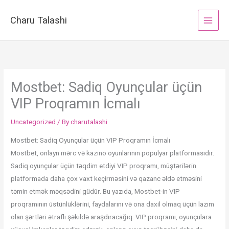
Skip
to
Charu Talashi
content
Mostbet: Sadiq Oyunçular üçün
VIP Proqramın İcmalı
Uncategorized
/ By
charutalashi
Mostbet: Sadiq Oyunçular üçün VIP Proqramın İcmalı
Mostbet, onlayn mərc və kazino oyunlarının populyar platformasıdır.
Sadiq oyunçular üçün təqdim etdiyi VIP proqramı, müştərilərin
platformada daha çox vaxt keçirməsini və qazanc əldə etməsini
təmin etmək məqsədini güdür. Bu yazıda, Mostbet-in VIP
proqramının üstünlüklərini, faydalarını və ona daxil olmaq üçün lazım
olan şərtləri ətraflı şəkildə araşdıracağıq. VIP proqramı, oyunçulara