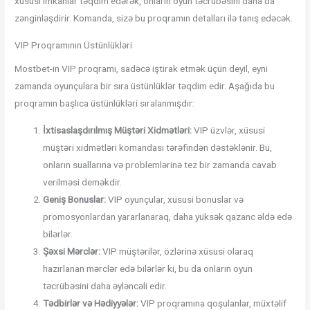
xüsusi imkanlar təqdim edərək, onların oyun təcrübəsini daha da
zənginləşdirir. Komanda, sizə bu proqramın detalları ilə tanış edəcək.
VIP Proqramının Üstünlükləri
Mostbet-in VIP proqramı, sadəcə iştirak etmək üçün deyil, eyni
zamanda oyunçulara bir sıra üstünlüklər təqdim edir. Aşağıda bu
proqramın başlıca üstünlükləri sıralanmışdır:
İxtisaslaşdırılmış Müştəri Xidmətləri:
VIP üzvlər, xüsusi
müştəri xidmətləri komandası tərəfindən dəstəklənir. Bu,
onların suallarına və problemlərinə tez bir zamanda cavab
verilməsi deməkdir.
Geniş Bonuslar:
VIP oyunçular, xüsusi bonuslar və
promosyonlardan yararlanaraq, daha yüksək qazanc əldə edə
bilərlər.
Şəxsi Mərclər:
VIP müştərilər, özlərinə xüsusi olaraq
hazırlanan mərclər edə bilərlər ki, bu da onların oyun
təcrübəsini daha əyləncəli edir.
Tədbirlər və Hədiyyələr:
VIP proqramına qoşulanlar, müxtəlif