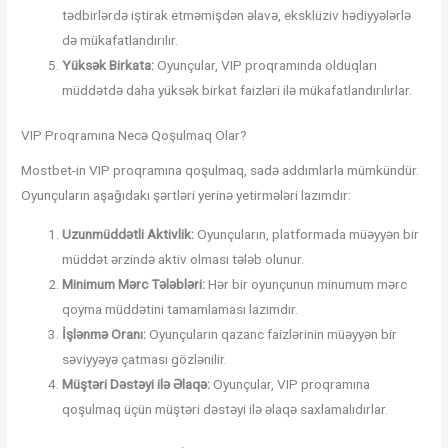
tədbirlərdə iştirak etməmişdən əlavə, eksklüziv hədiyyələrlə
də mükafatlandırılır.
Yüksək Birkata:
Oyunçular, VIP proqramında olduqları
müddətdə daha yüksək birkat faizləri ilə mükafatlandırılırlar.
VIP Proqramına Necə Qoşulmaq Olar?
Mostbet-in VIP proqramına qoşulmaq, sadə addımlarla mümkündür.
Oyunçuların aşağıdakı şərtləri yerinə yetirmələri lazımdır:
Uzunmüddətli Aktivlik:
Oyunçuların, platformada müəyyən bir
müddət ərzində aktiv olması tələb olunur.
Minimum Mərc Tələbləri:
Hər bir oyunçunun minumum mərc
qoyma müddətini tamamlaması lazımdır.
İşlənmə Oranı:
Oyunçuların qazanc faizlərinin müəyyən bir
səviyyəyə çatması gözlənilir.
Müştəri Dəstəyi ilə Əlaqə:
Oyunçular, VIP proqramına
qoşulmaq üçün müştəri dəstəyi ilə əlaqə saxlamalıdırlar.