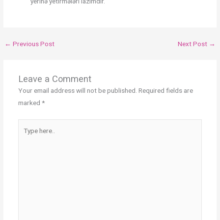
yerinə yetirmələri lazımdır.
←
Previous Post
Next Post
→
Leave a Comment
Your email address will not be published.
Required fields are
marked
*
Type
here..