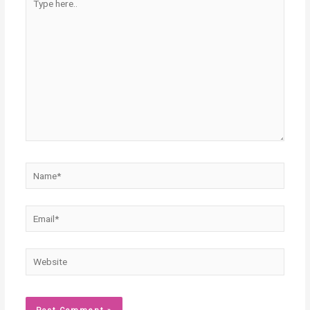
here..
Name*
Email*
Website