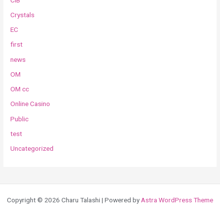
Crystals
EC
first
news
OM
OM cc
Online Casino
Public
test
Uncategorized
Copyright © 2026 Charu Talashi | Powered by
Astra WordPress Theme