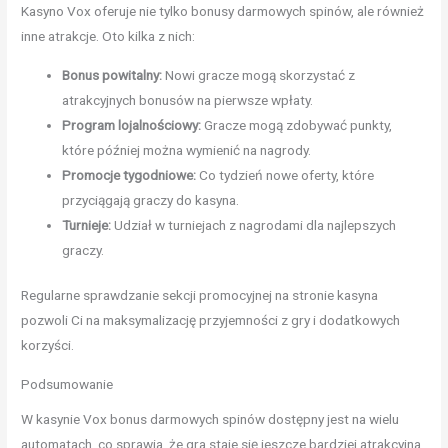
Kasyno Vox oferuje nie tylko bonusy darmowych spinów, ale również
inne atrakcje. Oto kilka z nich:
Bonus powitalny:
Nowi gracze mogą skorzystać z
atrakcyjnych bonusów na pierwsze wpłaty.
Program lojalnościowy:
Gracze mogą zdobywać punkty,
które później można wymienić na nagrody.
Promocje tygodniowe:
Co tydzień nowe oferty, które
przyciągają graczy do kasyna.
Turnieje:
Udział w turniejach z nagrodami dla najlepszych
graczy.
Regularne sprawdzanie sekcji promocyjnej na stronie kasyna
pozwoli Ci na maksymalizację przyjemności z gry i dodatkowych
korzyści.
Podsumowanie
W kasynie Vox bonus darmowych spinów dostępny jest na wielu
automatach, co sprawia, że gra staje się jeszcze bardziej atrakcyjna.