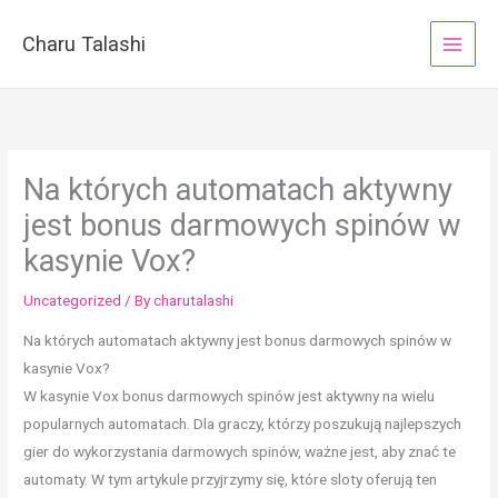
Skip
to
Charu Talashi
content
Na których automatach aktywny
jest bonus darmowych spinów w
kasynie Vox?
Uncategorized
/ By
charutalashi
Na których automatach aktywny jest bonus darmowych spinów w
kasynie Vox?
W kasynie Vox bonus darmowych spinów jest aktywny na wielu
popularnych automatach. Dla graczy, którzy poszukują najlepszych
gier do wykorzystania darmowych spinów, ważne jest, aby znać te
automaty. W tym artykule przyjrzymy się, które sloty oferują ten