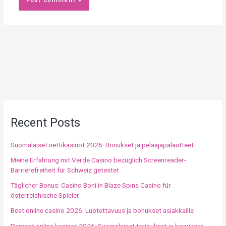
Recent Posts
Suomalaiset nettikasinot 2026: Bonukset ja pelaajapalautteet
Meine Erfahrung mit Verde Casino bezüglich Screenreader-
Barrierefreiheit für Schweiz getestet
Täglicher Bonus: Casino Boni in Blaze Spins Casino für
österreichische Spieler
Best online casino 2026: Luotettavuus ja bonukset asiakkaille
Parhaat online kasinot 2026: Suomalaiset tarjoukset ja bonukset