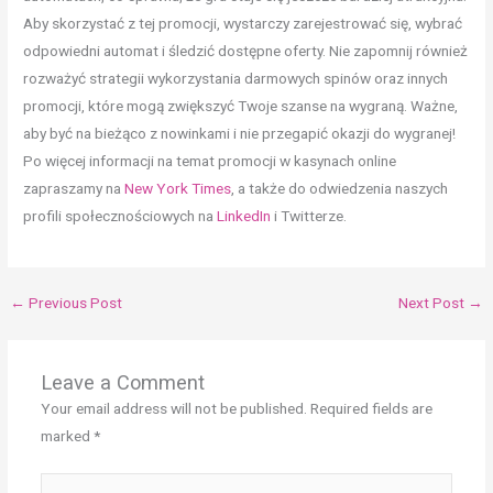
Aby skorzystać z tej promocji, wystarczy zarejestrować się, wybrać
odpowiedni automat i śledzić dostępne oferty. Nie zapomnij również
rozważyć strategii wykorzystania darmowych spinów oraz innych
promocji, które mogą zwiększyć Twoje szanse na wygraną. Ważne,
aby być na bieżąco z nowinkami i nie przegapić okazji do wygranej!
Po więcej informacji na temat promocji w kasynach online
zapraszamy na
New York Times
, a także do odwiedzenia naszych
profili społecznościowych na
LinkedIn
i Twitterze.
←
Previous Post
Next Post
→
Leave a Comment
Your email address will not be published.
Required fields are
marked
*
Type