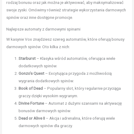
rodzaj bonusu oraz jak można je aktywować, aby maksymalizować
swoje zyski. Omówimy również strategie wykorzystania darmowych
spinów oraz inne dostępne promocje.
Najlepsze automaty z darmowymi spinami
W kasynie Vox znajdziesz szereg automatów, które oferują bonusy
darmowych spinów. Oto kilka z nich:
Starburst
– Klasyka wśród automatów, oferująca wiele
dodatkowych spinów.
Gonzo’s Quest
– Excytująca przygoda z możliwością
wygrania dodatkowych spinów.
Book of Dead
– Popularny slot, który regularnie przyciąga
graczy dzięki wysokim wygranym.
Divine Fortune
– Automat z dużymi szansami na aktywację
bonusów darmowych spinów.
Dead or Alive II
– Akcja i adrenalina, które oferują wiele
darmowych spinów dla graczy.