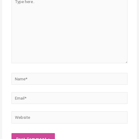
here..
Name*
Email*
Website