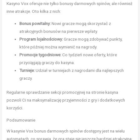
Kasyno Vox oferuje nie tylko bonusy darmowych spinów, ale również
inne atrakcje. Oto kilka z nich:
Bonus powitalny:
Nowi gracze mogą skorzystać z
atrakcyjnych bonusów na pierwsze wpłaty.
Program lojalnościowy:
Gracze mogą zdobywać punkty,
które później można wymienić na nagrody.
Promocje tygodniowe:
Co tydzień nowe oferty, które
przyciągają graczy do kasyna.
Turnieje:
Udział w turniejach z nagrodami dla najlepszych
graczy.
Regularne sprawdzanie sekcji promocyjnej na stronie kasyna
pozwoli Ci na maksymalizację przyjemności z gry i dodatkowych
korzyści.
Podsumowanie
W kasynie Vox bonus darmowych spinów dostępny jest na wielu
automatach, co sprawia, że gra staje się jeszcze bardziej atrakcyjna.