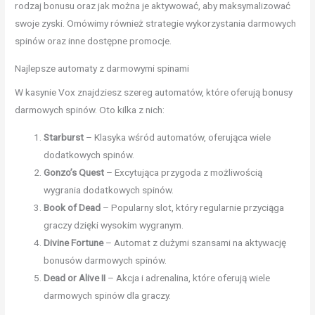
rodzaj bonusu oraz jak można je aktywować, aby maksymalizować
swoje zyski. Omówimy również strategie wykorzystania darmowych
spinów oraz inne dostępne promocje.
Najlepsze automaty z darmowymi spinami
W kasynie Vox znajdziesz szereg automatów, które oferują bonusy
darmowych spinów. Oto kilka z nich:
Starburst
– Klasyka wśród automatów, oferująca wiele
dodatkowych spinów.
Gonzo’s Quest
– Excytująca przygoda z możliwością
wygrania dodatkowych spinów.
Book of Dead
– Popularny slot, który regularnie przyciąga
graczy dzięki wysokim wygranym.
Divine Fortune
– Automat z dużymi szansami na aktywację
bonusów darmowych spinów.
Dead or Alive II
– Akcja i adrenalina, które oferują wiele
darmowych spinów dla graczy.