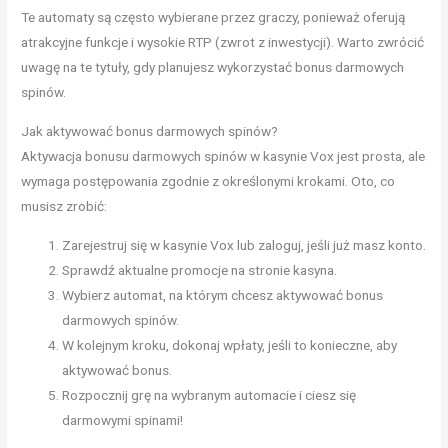
Te automaty są często wybierane przez graczy, ponieważ oferują
atrakcyjne funkcje i wysokie RTP (zwrot z inwestycji). Warto zwrócić
uwagę na te tytuły, gdy planujesz wykorzystać bonus darmowych
spinów.
Jak aktywować bonus darmowych spinów?
Aktywacja bonusu darmowych spinów w kasynie Vox jest prosta, ale
wymaga postępowania zgodnie z określonymi krokami. Oto, co
musisz zrobić:
Zarejestruj się w kasynie Vox lub zaloguj, jeśli już masz konto.
Sprawdź aktualne promocje na stronie kasyna.
Wybierz automat, na którym chcesz aktywować bonus
darmowych spinów.
W kolejnym kroku, dokonaj wpłaty, jeśli to konieczne, aby
aktywować bonus.
Rozpocznij grę na wybranym automacie i ciesz się
darmowymi spinami!