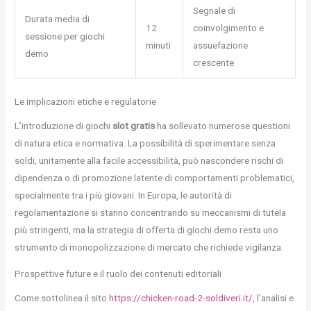
Segnale di
Durata media di
12
coinvolgimento e
sessione per giochi
minuti
assuefazione
demo
crescente
Le implicazioni etiche e regulatorie
L’introduzione di giochi
slot gratis
ha sollevato numerose questioni
di natura etica e normativa. La possibilità di sperimentare senza
soldi, unitamente alla facile accessibilità, può nascondere rischi di
dipendenza o di promozione latente di comportamenti problematici,
specialmente tra i più giovani. In Europa, le autorità di
regolamentazione si stanno concentrando su meccanismi di tutela
più stringenti, ma la strategia di offerta di giochi demo resta uno
strumento di monopolizzazione di mercato che richiede vigilanza.
Prospettive future e il ruolo dei contenuti editoriali
Come sottolinea il sito
https://chicken-road-2-soldiveri.it/
, l’analisi e