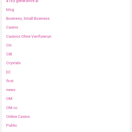
a16z generative ai
blog
Business, Small Business
Casino
Casinos Ohne Verifizierun
CH
CIB
Crystals
EC
first
news
OM
OM cc
Online Casino
Public