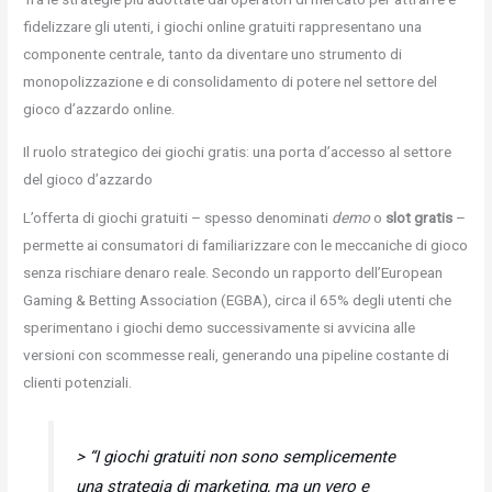
fidelizzare gli utenti, i giochi online
gratuiti
rappresentano una
componente centrale, tanto da diventare uno strumento di
monopolizzazione e di consolidamento di potere nel settore del
gioco d’azzardo online.
Il ruolo strategico dei giochi gratis: una porta d’accesso al settore
del gioco d’azzardo
L’offerta di giochi gratuiti – spesso denominati
demo
o
slot gratis
–
permette ai consumatori di familiarizzare con le meccaniche di gioco
senza rischiare denaro reale. Secondo un rapporto dell’European
Gaming & Betting Association (EGBA), circa il 65% degli utenti che
sperimentano i giochi demo successivamente si avvicina alle
versioni con scommesse reali, generando una pipeline costante di
clienti potenziali.
> “I giochi gratuiti non sono semplicemente
una strategia di marketing, ma un vero e