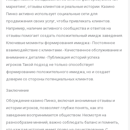
маркетинг, отзывы клиентов и реальные истории. Казино
Пинко активно использует социальные сети для
продвижения своих услуг, чтобы привлекать клиентов.
Например, наличие активного сообщества и ответов на
отзывы помогает создать положительный имидж заведения.
Ключевые моменты формирования имиджа:- Постоянное
взаимодействие с клиентами.- Качественное обслуживание и
внимание к деталям.- Публикация историй успеха
игроков.Такой подход не только способствует
формированию положительного имиджа, но и создает
доверие со стороны потенциальных клиентов.
Заключение
Обсуждение казино Пинко, включая анонимные отзывы и
истории игроков, позволяет глубже понять, как это
заведение воспринимается обществом. Несмотря на
разнообразие мнений, важно соблюдать баланс и помнить,
что каждая история имеет право на существование. С