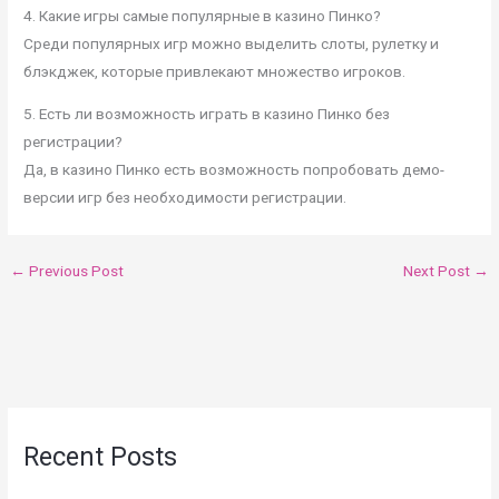
4. Какие игры самые популярные в казино Пинко?
Среди популярных игр можно выделить слоты, рулетку и
блэкджек, которые привлекают множество игроков.
5. Есть ли возможность играть в казино Пинко без
регистрации?
Да, в казино Пинко есть возможность попробовать демо-
версии игр без необходимости регистрации.
←
Previous Post
Next Post
→
Recent Posts