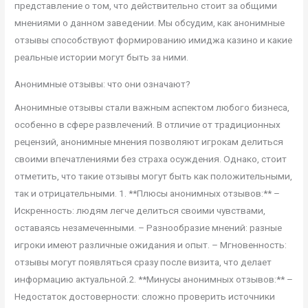
представление о том, что действительно стоит за общими
мнениями о данном заведении. Мы обсудим, как анонимные
отзывы способствуют формированию имиджа казино и какие
реальные истории могут быть за ними.
Анонимные отзывы: что они означают?
Анонимные отзывы стали важным аспектом любого бизнеса,
особенно в сфере развлечений. В отличие от традиционных
рецензий, анонимные мнения позволяют игрокам делиться
своими впечатлениями без страха осуждения. Однако, стоит
отметить, что такие отзывы могут быть как положительными,
так и отрицательными. 1. **Плюсы анонимных отзывов:** –
Искренность: людям легче делиться своими чувствами,
оставаясь незамеченными. – Разнообразие мнений: разные
игроки имеют различные ожидания и опыт. – Мгновенность:
отзывы могут появляться сразу после визита, что делает
информацию актуальной.2. **Минусы анонимных отзывов:** –
Недостаток достоверности: сложно проверить источники