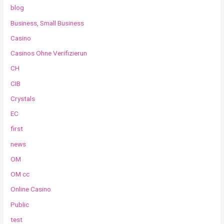
blog
Business, Small Business
Casino
Casinos Ohne Verifizierun
CH
CIB
Crystals
EC
first
news
OM
OM cc
Online Casino
Public
test