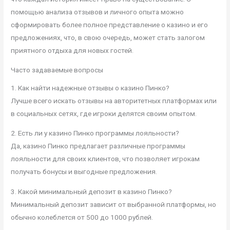
помощью анализа отзывов и личного опыта можно
сформировать более полное представление о казино и его
предложениях, что, в свою очередь, может стать залогом
приятного отдыха для новых гостей.
Часто задаваемые вопросы
1. Как найти надежные отзывы о казино Пинко?
Лучше всего искать отзывы на авторитетных платформах или
в социальных сетях, где игроки делятся своим опытом.
2. Есть ли у казино Пинко программы лояльности?
Да, казино Пинко предлагает различные программы
лояльности для своих клиентов, что позволяет игрокам
получать бонусы и выгодные предложения.
3. Какой минимальный депозит в казино Пинко?
Минимальный депозит зависит от выбранной платформы, но
обычно колеблется от 500 до 1000 рублей.