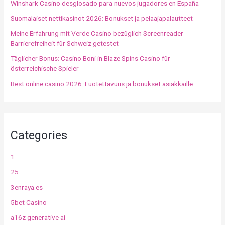
Winshark Casino desglosado para nuevos jugadores en España
Suomalaiset nettikasinot 2026: Bonukset ja pelaajapalautteet
Meine Erfahrung mit Verde Casino bezüglich Screenreader-
Barrierefreiheit für Schweiz getestet
Täglicher Bonus: Casino Boni in Blaze Spins Casino für
österreichische Spieler
Best online casino 2026: Luotettavuus ja bonukset asiakkaille
Categories
1
25
3enraya.es
5bet Casino
a16z generative ai