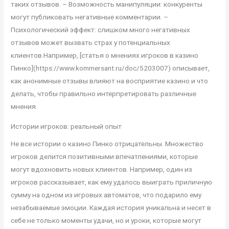
таких отзывов. – Возможность манипуляции: конкуренты
могут публиковать негативные комментарии. –
Психологический эффект: слишком много негативных
отзывов может вызвать страх у потенциальных
клиентов.Например, [статья о мнениях игроков в казино
Пинко](https://www.kommersant.ru/doc/5203007) описывает,
как анонимные отзывы влияют на восприятие казино и что
делать, чтобы правильно интерпретировать различные
мнения.
Истории игроков: реальный опыт
Не все истории о казино Пинко отрицательны. Множество
игроков делится позитивными впечатлениями, которые
могут вдохновить новых клиентов. Например, один из
игроков рассказывает, как ему удалось выиграть приличную
сумму на одном из игровых автоматов, что подарило ему
незабываемые эмоции. Каждая история уникальна и несет в
себе не только моменты удачи, но и уроки, которые могут