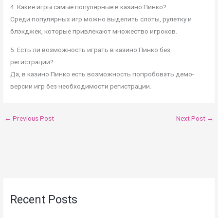
4. Какие игры самые популярные в казино Пинко?
Среди популярных игр можно выделить слоты, рулетку и
блэкджек, которые привлекают множество игроков.
5. Есть ли возможность играть в казино Пинко без
регистрации?
Да, в казино Пинко есть возможность попробовать демо-
версии игр без необходимости регистрации.
←
Previous Post
Next Post
→
Recent Posts