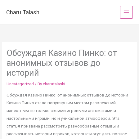
Skip
to
Charu Talashi
content
Обсуждая Казино Пинко: от
анонимных отзывов до
историй
Uncategorized
/ By
charutalashi
Обсуждая Казино Пинко: от анонимных отзывов до историй
Казино Пинко стало популярным местом развлечений,
известным не только своими игровыми автоматами и
настольными играми, но и уникальной атмосферой. Эта
статья призвана рассмотреть разнообразные отзывы и
рассказывать истории игроков, которые могут дать полное