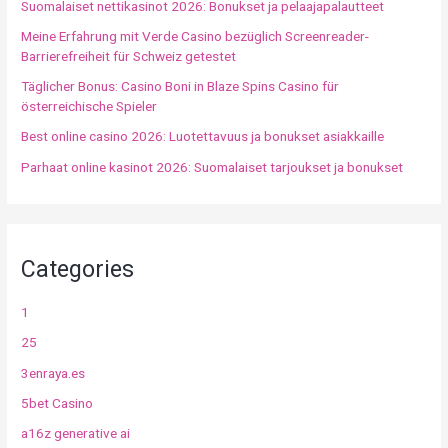
Suomalaiset nettikasinot 2026: Bonukset ja pelaajapalautteet
Meine Erfahrung mit Verde Casino bezüglich Screenreader-
Barrierefreiheit für Schweiz getestet
Täglicher Bonus: Casino Boni in Blaze Spins Casino für
österreichische Spieler
Best online casino 2026: Luotettavuus ja bonukset asiakkaille
Parhaat online kasinot 2026: Suomalaiset tarjoukset ja bonukset
Categories
1
25
3enraya.es
5bet Casino
a16z generative ai