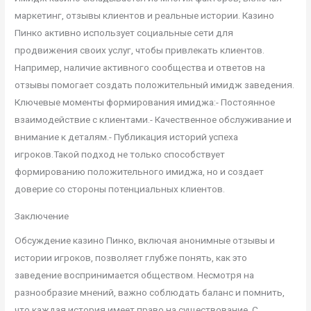
маркетинг, отзывы клиентов и реальные истории. Казино
Пинко активно использует социальные сети для
продвижения своих услуг, чтобы привлекать клиентов.
Например, наличие активного сообщества и ответов на
отзывы помогает создать положительный имидж заведения.
Ключевые моменты формирования имиджа:- Постоянное
взаимодействие с клиентами.- Качественное обслуживание и
внимание к деталям.- Публикация историй успеха
игроков.Такой подход не только способствует
формированию положительного имиджа, но и создает
доверие со стороны потенциальных клиентов.
Заключение
Обсуждение казино Пинко, включая анонимные отзывы и
истории игроков, позволяет глубже понять, как это
заведение воспринимается обществом. Несмотря на
разнообразие мнений, важно соблюдать баланс и помнить,
что каждая история имеет право на существование. С