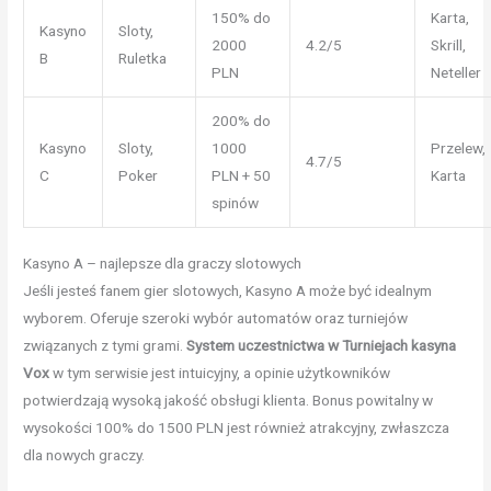
150% do
Karta,
Kasyno
Sloty,
2000
4.2/5
Skrill,
B
Ruletka
PLN
Neteller
200% do
Kasyno
Sloty,
1000
Przelew,
4.7/5
C
Poker
PLN + 50
Karta
spinów
Kasyno A – najlepsze dla graczy slotowych
Jeśli jesteś fanem gier slotowych, Kasyno A może być idealnym
wyborem. Oferuje szeroki wybór automatów oraz turniejów
związanych z tymi grami.
System uczestnictwa w Turniejach kasyna
Vox
w tym serwisie jest intuicyjny, a opinie użytkowników
potwierdzają wysoką jakość obsługi klienta. Bonus powitalny w
wysokości 100% do 1500 PLN jest również atrakcyjny, zwłaszcza
dla nowych graczy.