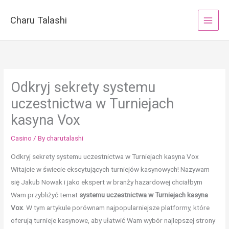
Skip
to
Charu Talashi
content
Odkryj sekrety systemu
uczestnictwa w Turniejach
kasyna Vox
Casino
/ By
charutalashi
Odkryj sekrety systemu uczestnictwa w Turniejach kasyna Vox
Witajcie w świecie ekscytujących turniejów kasynowych! Nazywam
się Jakub Nowak i jako ekspert w branży hazardowej chciałbym
Wam przybliżyć temat
systemu uczestnictwa w Turniejach kasyna
Vox
. W tym artykule porównam najpopularniejsze platformy, które
oferują turnieje kasynowe, aby ułatwić Wam wybór najlepszej strony