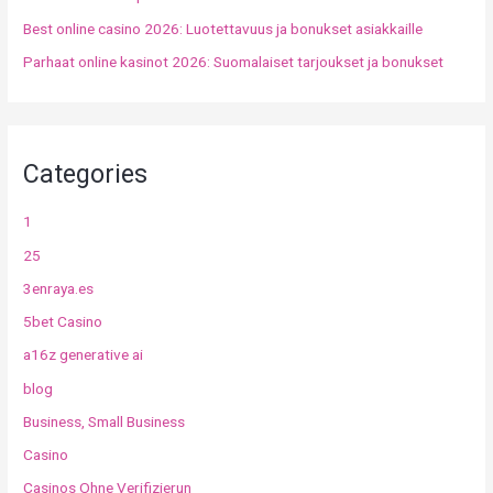
Best online casino 2026: Luotettavuus ja bonukset asiakkaille
Parhaat online kasinot 2026: Suomalaiset tarjoukset ja bonukset
Categories
1
25
3enraya.es
5bet Casino
a16z generative ai
blog
Business, Small Business
Casino
Casinos Ohne Verifizierun