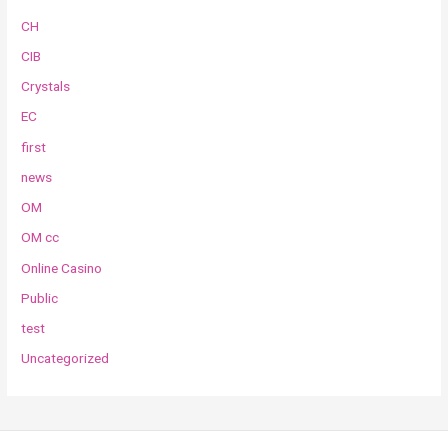
CH
CIB
Crystals
EC
first
news
OM
OM cc
Online Casino
Public
test
Uncategorized