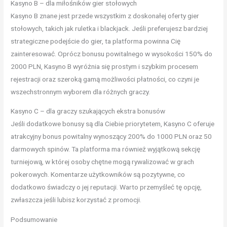
Kasyno B – dla miłośników gier stołowych
Kasyno B znane jest przede wszystkim z doskonałej oferty gier
stołowych, takich jak ruletka i blackjack. Jeśli preferujesz bardziej
strategiczne podejście do gier, ta platforma powinna Cię
zainteresować. Oprócz bonusu powitalnego w wysokości 150% do
2000 PLN, Kasyno B wyróżnia się prostym i szybkim procesem
rejestracji oraz szeroką gamą możliwości płatności, co czyni je
wszechstronnym wyborem dla różnych graczy.
Kasyno C – dla graczy szukających ekstra bonusów
Jeśli dodatkowe bonusy są dla Ciebie priorytetem, Kasyno C oferuje
atrakcyjny bonus powitalny wynoszący 200% do 1000 PLN oraz 50
darmowych spinów. Ta platforma ma również wyjątkową sekcję
turniejową, w której osoby chętne mogą rywalizować w grach
pokerowych. Komentarze użytkowników są pozytywne, co
dodatkowo świadczy o jej reputacji. Warto przemyśleć tę opcję,
zwłaszcza jeśli lubisz korzystać z promocji.
Podsumowanie