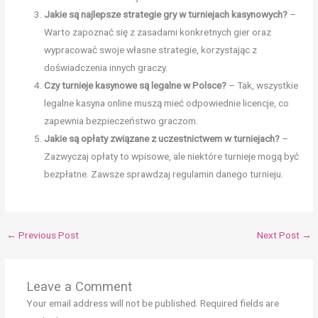
Jakie są najlepsze strategie gry w turniejach kasynowych?
–
Warto zapoznać się z zasadami konkretnych gier oraz
wypracować swoje własne strategie, korzystając z
doświadczenia innych graczy.
Czy turnieje kasynowe są legalne w Polsce?
– Tak, wszystkie
legalne kasyna online muszą mieć odpowiednie licencje, co
zapewnia bezpieczeństwo graczom.
Jakie są opłaty związane z uczestnictwem w turniejach?
–
Zazwyczaj opłaty to wpisowe, ale niektóre turnieje mogą być
bezpłatne. Zawsze sprawdzaj regulamin danego turnieju.
←
Previous Post
Next Post
→
Leave a Comment
Your email address will not be published.
Required fields are