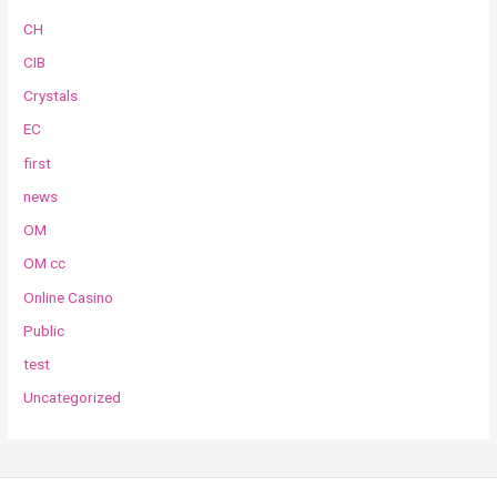
CH
CIB
Crystals
EC
first
news
OM
OM cc
Online Casino
Public
test
Uncategorized