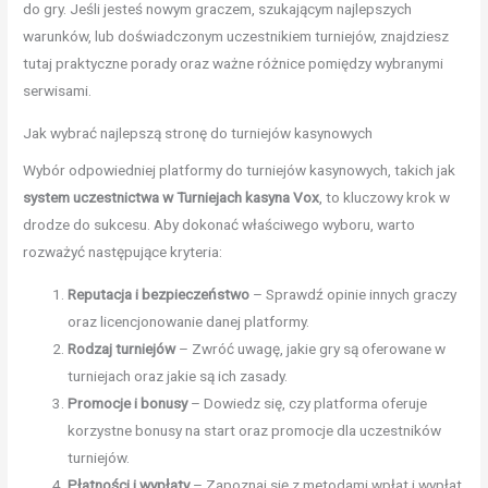
do gry. Jeśli jesteś nowym graczem, szukającym najlepszych
warunków, lub doświadczonym uczestnikiem turniejów, znajdziesz
tutaj praktyczne porady oraz ważne różnice pomiędzy wybranymi
serwisami.
Jak wybrać najlepszą stronę do turniejów kasynowych
Wybór odpowiedniej platformy do turniejów kasynowych, takich jak
system uczestnictwa w Turniejach kasyna Vox
, to kluczowy krok w
drodze do sukcesu. Aby dokonać właściwego wyboru, warto
rozważyć następujące kryteria:
Reputacja i bezpieczeństwo
– Sprawdź opinie innych graczy
oraz licencjonowanie danej platformy.
Rodzaj turniejów
– Zwróć uwagę, jakie gry są oferowane w
turniejach oraz jakie są ich zasady.
Promocje i bonusy
– Dowiedz się, czy platforma oferuje
korzystne bonusy na start oraz promocje dla uczestników
turniejów.
Płatności i wypłaty
– Zapoznaj się z metodami wpłat i wypłat