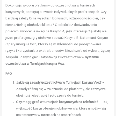
Dokonując wyboru platformy do uczestnictwa w turniejach
kasynowych, pamiętaj o swoich indywidualnych preferencjach. Czy
bardziej zależy Ci na wysokich bonusach, różnorodności gier, czy
nieskazitelnej obsłudze klienta? Osobiście z doświadczenia
polecam zwrócenie uwagi na Kasyno A, jeśli interesují Cię sloty, ale
jeżeli preferujesz gry stołowe, rozważ Kasyno B. Natomiast Kasyno
C parysubuguje tych, którzy są w skłonności do podejmowania
ryzyka i korzystania z ekstra bonusów. Niezależnie od wyboru, życzę
zespołu udanych gier i satysfakcji z uczestnictwa w
systemie
uczestnictwa w Turniejach kasyna Vox
.
FAQ
Jakie są zasady uczestnictwa w Turniejach kasyna Vox?
–
Zasady różnią się w zależności od platformy, ale zazwyczaj
obejmują rejestrację i zgłoszenie do turnieju.
Czy mogę grać w turniejach kasynowych na telefonie?
– Tak,
większość kasyn oferuje mobilne wersje, które umożliwiają
uczestnictwo w turniejach na smartfonach.