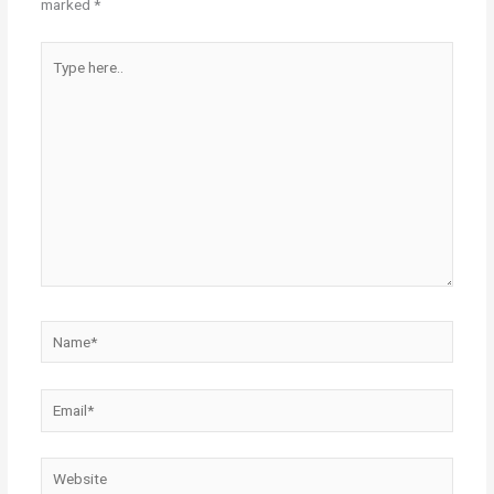
marked
*
Type
here..
Name*
Email*
Website