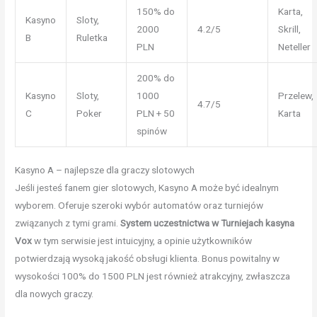
150% do
Karta,
Kasyno
Sloty,
2000
4.2/5
Skrill,
B
Ruletka
PLN
Neteller
200% do
Kasyno
Sloty,
1000
Przelew,
4.7/5
C
Poker
PLN + 50
Karta
spinów
Kasyno A – najlepsze dla graczy slotowych
Jeśli jesteś fanem gier slotowych, Kasyno A może być idealnym
wyborem. Oferuje szeroki wybór automatów oraz turniejów
związanych z tymi grami.
System uczestnictwa w Turniejach kasyna
Vox
w tym serwisie jest intuicyjny, a opinie użytkowników
potwierdzają wysoką jakość obsługi klienta. Bonus powitalny w
wysokości 100% do 1500 PLN jest również atrakcyjny, zwłaszcza
dla nowych graczy.