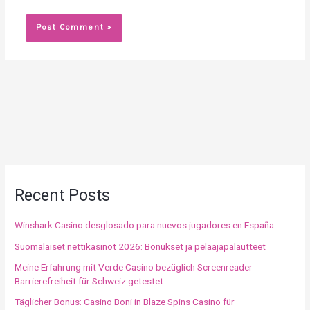
Recent Posts
Winshark Casino desglosado para nuevos jugadores en España
Suomalaiset nettikasinot 2026: Bonukset ja pelaajapalautteet
Meine Erfahrung mit Verde Casino bezüglich Screenreader-
Barrierefreiheit für Schweiz getestet
Täglicher Bonus: Casino Boni in Blaze Spins Casino für