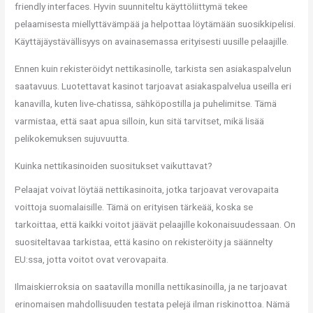
friendly interfaces. Hyvin suunniteltu käyttöliittymä tekee
pelaamisesta miellyttävämpää ja helpottaa löytämään suosikkipelisi.
Käyttäjäystävällisyys on avainasemassa erityisesti uusille pelaajille.
Ennen kuin rekisteröidyt nettikasinolle, tarkista sen asiakaspalvelun
saatavuus. Luotettavat kasinot tarjoavat asiakaspalvelua useilla eri
kanavilla, kuten live-chatissa, sähköpostilla ja puhelimitse. Tämä
varmistaa, että saat apua silloin, kun sitä tarvitset, mikä lisää
pelikokemuksen sujuvuutta.
Kuinka nettikasinoiden suositukset vaikuttavat?
Pelaajat voivat löytää nettikasinoita, jotka tarjoavat verovapaita
voittoja suomalaisille. Tämä on erityisen tärkeää, koska se
tarkoittaa, että kaikki voitot jäävät pelaajille kokonaisuudessaan. On
suositeltavaa tarkistaa, että kasino on rekisteröity ja säännelty
EU:ssa, jotta voitot ovat verovapaita.
Ilmaiskierroksia on saatavilla monilla nettikasinoilla, ja ne tarjoavat
erinomaisen mahdollisuuden testata pelejä ilman riskinottoa. Nämä