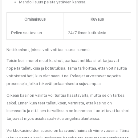
Mahdollisuus pelata ystävien kanssa.
Ominaisuus
Kuvaus
Pelien saatavuus
24/7 ilman katkoksia
Nettikasinot, joissa voit voittaa suuria summia
Toisin kuin monet muut kasinot, parhaat nettikasinot tarjoavat
nopeita talletuksia ja kotiutuksia. Tämä tarkoittaa, että voit nauttia
voitoistasi heti, kun olet saanut ne. Pelaajat arvostavat nopeita
prosesseja, jotka tekevät pelaamisesta sujuvampaa.
Oikean kasinon valinta voi tuntua haastavalta, mutta se on tärkeä
askel. Ennen kuin teet talletuksen, varmista, että kasino on
lisenssoitu ja että sen turvallisuus on kunnossa. Luotettavat kasinot
tarjoavat myös asiakaspalvelua ongelmatilanteissa.
Verkkokasinoiden suosio on kasvanut huimasti viime vuosina. Tämä