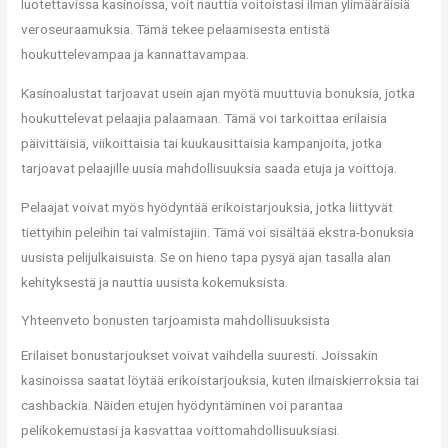
luotettavissa kasinoissa, voit nauttia voitoistasi ilman ylimääräisiä
veroseuraamuksia. Tämä tekee pelaamisesta entistä
houkuttelevampaa ja kannattavampaa.
Kasinoalustat tarjoavat usein ajan myötä muuttuvia bonuksia, jotka
houkuttelevat pelaajia palaamaan. Tämä voi tarkoittaa erilaisia
päivittäisiä, viikoittaisia tai kuukausittaisia kampanjoita, jotka
tarjoavat pelaajille uusia mahdollisuuksia saada etuja ja voittoja.
Pelaajat voivat myös hyödyntää erikoistarjouksia, jotka liittyvät
tiettyihin peleihin tai valmistajiin. Tämä voi sisältää ekstra-bonuksia
uusista pelijulkaisuista. Se on hieno tapa pysyä ajan tasalla alan
kehityksestä ja nauttia uusista kokemuksista.
Yhteenveto bonusten tarjoamista mahdollisuuksista
Erilaiset bonustarjoukset voivat vaihdella suuresti. Joissakin
kasinoissa saatat löytää erikoistarjouksia, kuten ilmaiskierroksia tai
cashbackia. Näiden etujen hyödyntäminen voi parantaa
pelikokemustasi ja kasvattaa voittomahdollisuuksiasi.