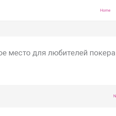
Home
ное место для любителей покера
N