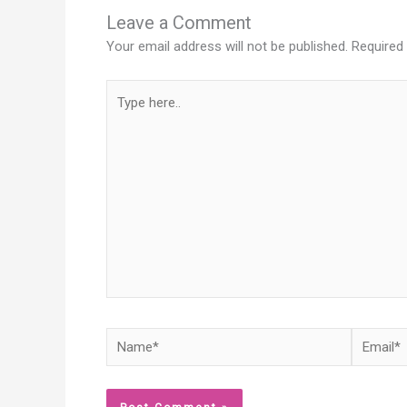
Leave a Comment
Your email address will not be published.
Required
Type
here..
Name*
Email*