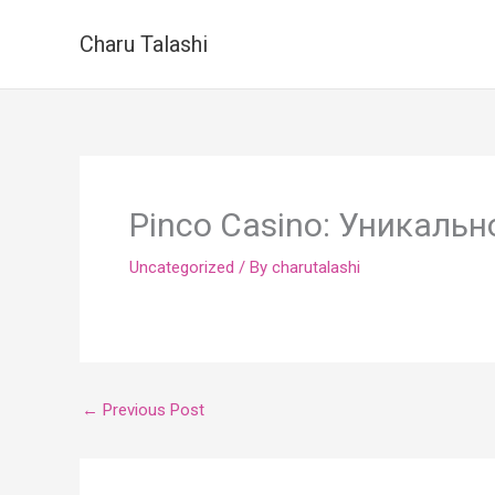
Skip
Charu Talashi
to
content
Pinco Casino: Уникаль
Uncategorized
/ By
charutalashi
←
Previous Post