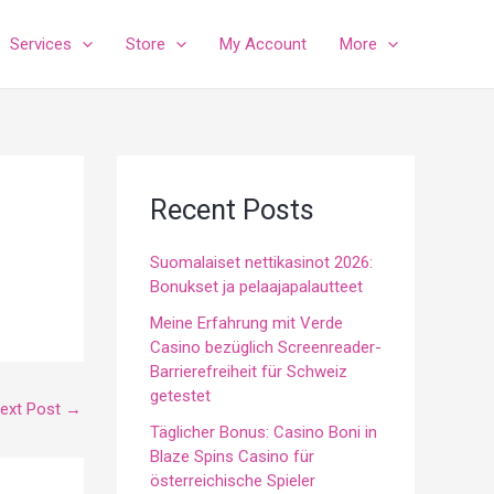
Services
Store
My Account
More
Recent Posts
Suomalaiset nettikasinot 2026:
Bonukset ja pelaajapalautteet
Meine Erfahrung mit Verde
Casino bezüglich Screenreader-
Barrierefreiheit für Schweiz
getestet
ext Post
→
Täglicher Bonus: Casino Boni in
Blaze Spins Casino für
österreichische Spieler