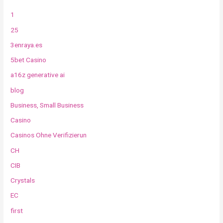
1
25
3enraya.es
5bet Casino
a16z generative ai
blog
Business, Small Business
Casino
Casinos Ohne Verifizierun
CH
CIB
Crystals
EC
first