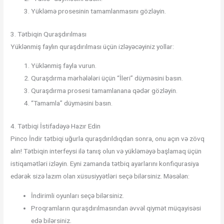
Yükləmə prosesinin tamamlanmasını gözləyin.
3. Tətbiqin Quraşdırılması
Yüklənmiş faylın quraşdırılması üçün izləyəcəyiniz yollar:
Yüklənmiş fayla vurun.
Quraşdırma mərhələləri üçün “İleri” düyməsini basın.
Quraşdırma prosesi tamamlanana qədər gözləyin.
“Tamamla” düyməsini basın.
4. Tətbiqi İstifadəyə Hazır Edin
Pinco İndir tətbiqi uğurla quraşdırıldıqdan sonra, onu açın və zövq
alın! Tətbiqin interfeysi ilə tanış olun və yükləməyə başlamaq üçün
istiqamətləri izləyin. Eyni zamanda tətbiq ayarlarını konfiqurasiya
edərək sizə lazım olan xüsusiyyətləri seçə bilərsiniz. Məsələn:
İndirimli oyunları seçə bilərsiniz.
Proqramların quraşdırılmasından əvvəl qiymət müqayisəsi
edə bilərsiniz.