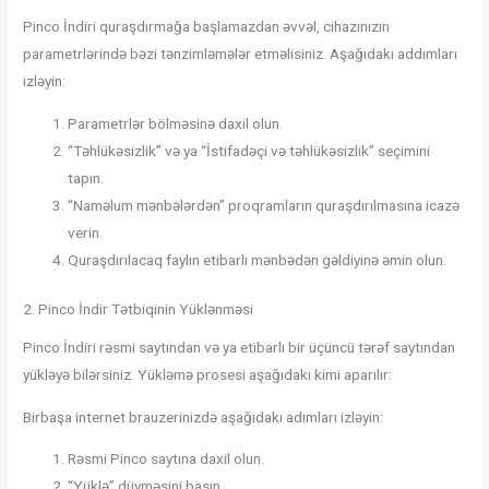
Pinco İndiri quraşdırmağa başlamazdan əvvəl, cihazınızın
parametrlərində bəzi tənzimləmələr etməlisiniz. Aşağıdakı addımları
izləyin:
Parametrlər bölməsinə daxil olun.
“Təhlükəsizlik” və ya “İstifadəçi və təhlükəsizlik” seçimini
tapın.
“Naməlum mənbələrdən” proqramların quraşdırılmasına icazə
verin.
Quraşdırılacaq faylın etibarlı mənbədən gəldiyinə əmin olun.
2. Pinco İndir Tətbiqinin Yüklənməsi
Pinco İndiri rəsmi saytından və ya etibarlı bir üçüncü tərəf saytından
yükləyə bilərsiniz. Yükləmə prosesi aşağıdakı kimi aparılır:
Birbaşa internet brauzerinizdə aşağıdakı adımları izləyin:
Rəsmi Pinco saytına daxil olun.
“Yüklə” düyməsini basın.