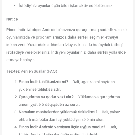
İstədiyiniz oyunlar üçün bildirişləri aktiv edə bilərsiniz.
Nəticə
Pinco İndir tətbiqini Android cihazınıza quraşdırmaq sadədir və sizə
oyunlarınızda və proqramlarınızda daha sərfəli seçimlər etməyə
imkan verir. Yuxarıdakı addımları izləyərək siz də bu faydalı tətbiqi
istifadəyə verə bilərsiniz. İndi yeni oyunlarınızı daha sərfəli yolla əldə
etməyə başlayın!
Tez-tez Verilən Suallar (FAQ)
Pinco İndir təhlükəsizdirmi?
– Bəli, əgər rəsmi saytdan
yüklənirsə təhlükəsizdir.
Quraşdırma nə qədər vaxt alır?
– Yükləmə və quraşdırma
ümumiyyətlə 5 dəqiqədən az sürür.
Naməlum mənbələrdən yükləmək risklidirmi?
– Bəli, yalnız
etibarlı mənbələrdən fayl yüklədiyinizə əmin olun.
Pinco İndir Android versiyası üçün uyğun mudur?
– Bəli,
tətbiq Android cihazlar üçün optimallaşdırılıb.