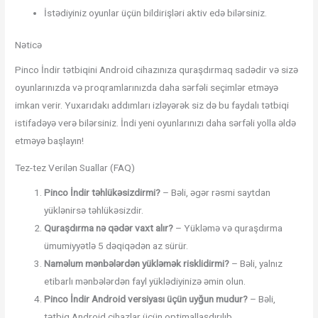
İstədiyiniz oyunlar üçün bildirişləri aktiv edə bilərsiniz.
Nəticə
Pinco İndir tətbiqini Android cihazınıza quraşdırmaq sadədir və sizə
oyunlarınızda və proqramlarınızda daha sərfəli seçimlər etməyə
imkan verir. Yuxarıdakı addımları izləyərək siz də bu faydalı tətbiqi
istifadəyə verə bilərsiniz. İndi yeni oyunlarınızı daha sərfəli yolla əldə
etməyə başlayın!
Tez-tez Verilən Suallar (FAQ)
Pinco İndir təhlükəsizdirmi?
– Bəli, əgər rəsmi saytdan
yüklənirsə təhlükəsizdir.
Quraşdırma nə qədər vaxt alır?
– Yükləmə və quraşdırma
ümumiyyətlə 5 dəqiqədən az sürür.
Naməlum mənbələrdən yükləmək risklidirmi?
– Bəli, yalnız
etibarlı mənbələrdən fayl yüklədiyinizə əmin olun.
Pinco İndir Android versiyası üçün uyğun mudur?
– Bəli,
tətbiq Android cihazlar üçün optimallaşdırılıb.