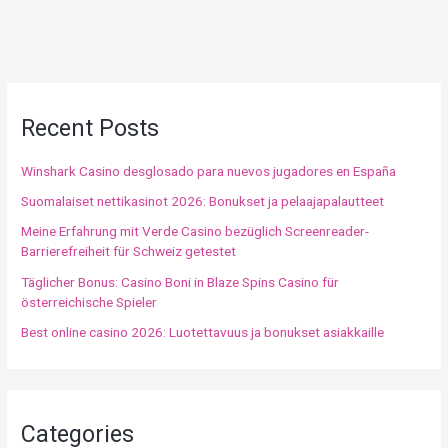
Recent Posts
Winshark Casino desglosado para nuevos jugadores en España
Suomalaiset nettikasinot 2026: Bonukset ja pelaajapalautteet
Meine Erfahrung mit Verde Casino bezüglich Screenreader-
Barrierefreiheit für Schweiz getestet
Täglicher Bonus: Casino Boni in Blaze Spins Casino für
österreichische Spieler
Best online casino 2026: Luotettavuus ja bonukset asiakkaille
Categories