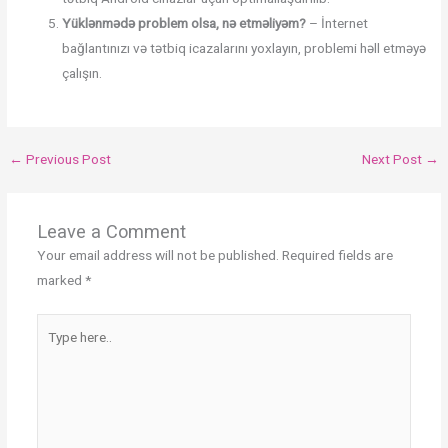
Yüklənmədə problem olsa, nə etməliyəm?
– İnternet
bağlantınızı və tətbiq icazalarını yoxlayın, problemi həll etməyə
çalışın.
←
Previous Post
Next Post
→
Leave a Comment
Your email address will not be published.
Required fields are
marked
*
Type
here..