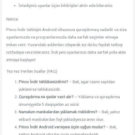
İstədiyiniz oyunlar üçün bildirişləri aktiv edə bilərsiniz.
Nəticə
Pinco İndir tətbiqini Android cihazınıza quraşdırmaq sadədir və sizə
oyunlarınızda və proqramlarınızda daha sərfəli seçimlər etməyə
imkan verir. Yuxarıdakı addımları izləyərək siz də bu faydalı tətbiqi
istifadəyə verə bilərsiniz. İndi yeni oyunlarınızı daha sərfəli yolla əldə
etməyə başlayın!
Tez-tez Verilən Suallar (FAQ)
Pinco İndir təhlükəsizdirmi?
– Bəli, əgər rəsmi saytdan
yüklənirsə təhlükəsizdir.
Quraşdırma nə qədər vaxt alır?
– Yükləmə və quraşdırma
ümumiyyətlə 5 dəqiqədən az sürür.
Naməlum mənbələrdən yükləmək risklidirmi?
– Bəli, yalnız
etibarlı mənbələrdən fayl yüklədiyinizə əmin olun.
Pinco İndir Android versiyası üçün uyğun mudur?
– Bəli,
tətbiq Android cihazlar üçün optimallaşdırılıb.