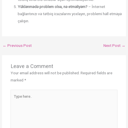
Yüklənmədə problem olsa, nə etməliyəm?
– İnternet
bağlantınızı və tətbiq icazalarını yoxlayın, problemi həll etməyə
çalışın.
←
Previous Post
Next Post
→
Leave a Comment
Your email address will not be published.
Required fields are
marked
*
Type
here..