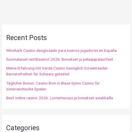
Recent Posts
Winshark Casino desglosado para nuevos jugadores en España
Suomalaiset nettikasinot 2026: Bonukset ja pelaajapalautteet
Meine Erfahrung mit Verde Casino bezüglich Screenreader-
Barrierefreiheit für Schweiz getestet
Täglicher Bonus: Casino Boni in Blaze Spins Casino für
österreichische Spieler
Best online casino 2026: Luotettavuus ja bonukset asiakkaille
Categories