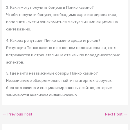
3. Как я могу получить бонусы в Пинко казино?
Чтобы получить бонусы, необходимо зарегистрироваться,
пополнить счет и ознакомиться с актуальными акциями на
сайте казино.
4. Какова репутация Пинко казино среди игроков?
Репутация Пинко казино в основном положительная, хотя
встречаются и отрицательные отзывы по поводу некоторых
аспектов.
5. Где найти независимые обзоры Пинко казино?
Независимые обзоры можно найти на игорных форумах,
блогах о казино и специализированных сайтах, которые
занимаются анализом онлайн-казино.
←
Previous Post
Next Post
→