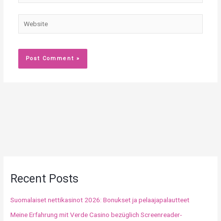
Website
Recent Posts
Suomalaiset nettikasinot 2026: Bonukset ja pelaajapalautteet
Meine Erfahrung mit Verde Casino bezüglich Screenreader-