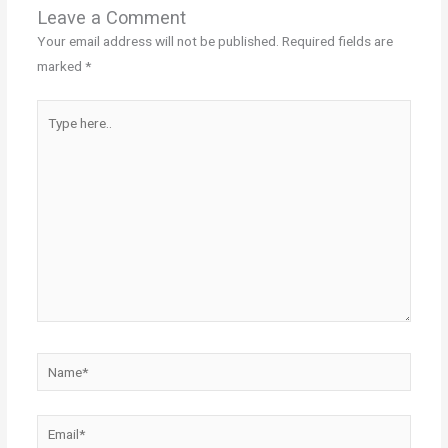
Leave a Comment
Your email address will not be published.
Required fields are
marked
*
Type
here..
Name*
Email*