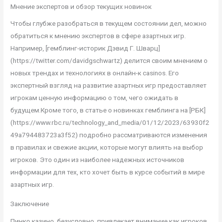
Мнение экспертов и обзор текущих новинок
Чтобы глубже разобраться в текущем состоянии дел, можно
обратиться к мнению экспертов в сфере азартных игр.
Например, [гемблинг-историк Дэвид Г. Шварц]
(https://twitter.com/davidgschwartz) делится своим мнением о
новых трендах и технологиях в онлайн-к casinos. Его
экспертный взгляд на развитие азартных игр предоставляет
игрокам ценную информацию о том, чего ожидать в
будущем.Кроме того, в статье о новинках гемблинга на [РБК]
(https://www.rbc.ru/technology_and_media/01/12/2023/63930f2
49a794483723a3f52) подробно рассматриваются изменения
в правилах и свежие акции, которые могут влиять на выбор
игроков. Это один из наиболее надежных источников
информации для тех, кто хочет быть в курсе событий в мире
азартных игр.
Заключение
Пинко казино, безусловно, привлекает внимание как игроков