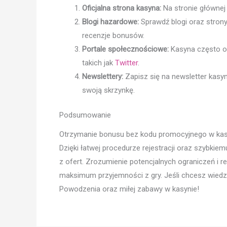
Oficjalna strona kasyna:
Na stronie głównej
Blogi hazardowe:
Sprawdź blogi oraz stron
recenzje bonusów.
Portale społecznościowe:
Kasyna często og
takich jak
Twitter
.
Newslettery:
Zapisz się na newsletter kasy
swoją skrzynkę.
Podsumowanie
Otrzymanie bonusu bez kodu promocyjnego w kasyn
Dzięki łatwej procedurze rejestracji oraz szybki
z ofert. Zrozumienie potencjalnych ograniczeń i r
maksimum przyjemności z gry. Jeśli chcesz wiedzi
Powodzenia oraz miłej zabawy w kasynie!