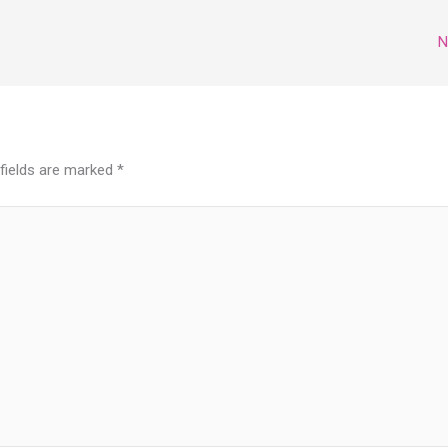
N
 fields are marked
*