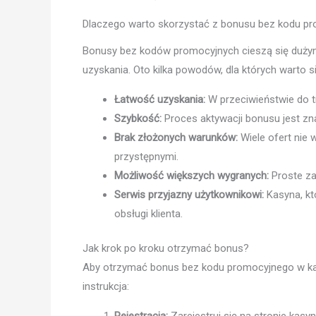
Dlaczego warto skorzystać z bonusu bez kodu p
Bonusy bez kodów promocyjnych cieszą się dużym
uzyskania. Oto kilka powodów, dla których warto s
Łatwość uzyskania:
W przeciwieństwie do 
Szybkość:
Proces aktywacji bonusu jest zn
Brak złożonych warunków:
Wiele ofert nie 
przystępnymi.
Możliwość większych wygranych:
Proste za
Serwis przyjazny użytkownikowi:
Kasyna, kt
obsługi klienta.
Jak krok po kroku otrzymać bonus?
Aby otrzymać bonus bez kodu promocyjnego w kas
instrukcja: