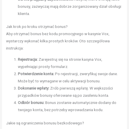
bonusy, zazwyczaj mają dobrze zorganizowany dział obsługi
klienta.
Jak krok po kroku otrzymać bonus?
Aby otrzymać bonus bez kodu promocyjnego w kasynie Vox,
wystarczy wykonać kilka prostych kroków. Oto szczegółowa
instrukcja:
Rejestracja:
Zarejestruj się na stronie kasyna Vox,
wypełniając prosty formularz.
Potwierdzenie konta:
Po rejestracji, zweryfikuj swoje dane.
Może być to wymagane w celu aktywacji bonusu.
Dokonanie wpłaty:
Zrób pierwszą wpłatę. W większości
przypadków bonusy oferowane są po zasileniu konta.
Odbiór bonusu:
Bonus zostanie automatycznie dodany do
twojego konta, bez potrzeby wprowadzania kodu.
Jakie są ograniczenia bonusu bezkodowego?