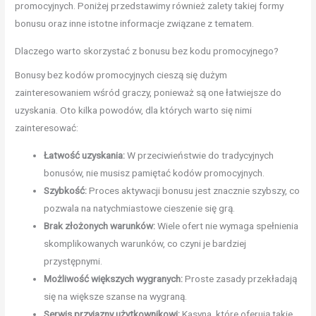
promocyjnych. Poniżej przedstawimy również zalety takiej formy
bonusu oraz inne istotne informacje związane z tematem.
Dlaczego warto skorzystać z bonusu bez kodu promocyjnego?
Bonusy bez kodów promocyjnych cieszą się dużym
zainteresowaniem wśród graczy, ponieważ są one łatwiejsze do
uzyskania. Oto kilka powodów, dla których warto się nimi
zainteresować:
Łatwość uzyskania:
W przeciwieństwie do tradycyjnych
bonusów, nie musisz pamiętać kodów promocyjnych.
Szybkość:
Proces aktywacji bonusu jest znacznie szybszy, co
pozwala na natychmiastowe cieszenie się grą.
Brak złożonych warunków:
Wiele ofert nie wymaga spełnienia
skomplikowanych warunków, co czyni je bardziej
przystępnymi.
Możliwość większych wygranych:
Proste zasady przekładają
się na większe szanse na wygraną.
Serwis przyjazny użytkownikowi:
Kasyna, które oferują takie