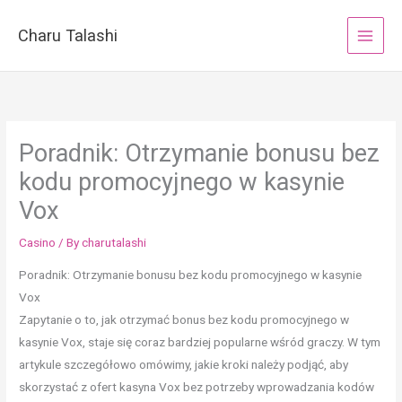
Skip
to
Charu Talashi
content
Poradnik: Otrzymanie bonusu bez
kodu promocyjnego w kasynie
Vox
Casino
/ By
charutalashi
Poradnik: Otrzymanie bonusu bez kodu promocyjnego w kasynie
Vox
Zapytanie o to, jak otrzymać bonus bez kodu promocyjnego w
kasynie Vox, staje się coraz bardziej popularne wśród graczy. W tym
artykule szczegółowo omówimy, jakie kroki należy podjąć, aby
skorzystać z ofert kasyna Vox bez potrzeby wprowadzania kodów