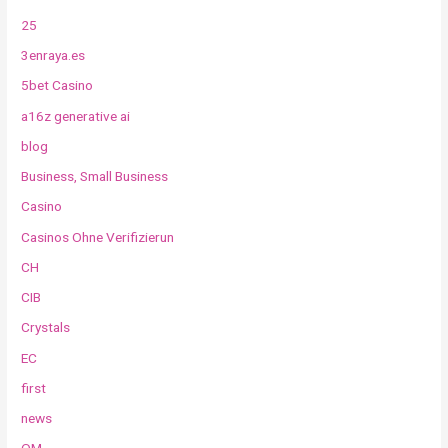
25
3enraya.es
5bet Casino
a16z generative ai
blog
Business, Small Business
Casino
Casinos Ohne Verifizierun
CH
CIB
Crystals
EC
first
news