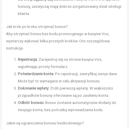
bonusy, zazwyczaj mają dobrze zorganizowany dział obsługi
klienta.
Jak krok po kroku otrzymać bonus?
Aby otrzymać bonus bez kodu promocyjnego w kasynie Vox,
wystarczy wykonać kilka prostych kroków. Oto szczegółowa
instrukcja:
Rejestracja:
Zarejestruj się na stronie kasyna Vox,
wypełniając prosty formularz.
Potwierdzenie konta:
Po rejestracji, zweryfikuj swoje dane.
Może być to wymagane w celu aktywacji bonusu.
Dokonanie wpłaty:
Zrób pierwszą wpłatę. W większości
przypadków bonusy oferowane są po zasileniu konta.
Odbiór bonusu:
Bonus zostanie automatycznie dodany do
twojego konta, bez potrzeby wprowadzania kodu.
Jakie są ograniczenia bonusu bezkodowego?