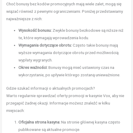
Choć bonusy bez kodów promocyjnych mają wiele zalet, mogą się
wiązać również z pewnymi ograniczeniami. Poniżej przedstawiamy
najważniejsze z nich:
Wysokość bonusu:
Zwykle bonusy bezkodowe są niższe niż
te, które wymagają wprowadzenia kodu.
Wymagania dotyczące obrotu:
Często takie bonusy mają
wyższe wymagania dotyczące obrotu przed możliwością
wypłaty wygranych.
Okres ważności:
Bonusy mogą mieć ustawiony czas na
wykorzystanie, po upływie którego zostaną unieważnione.
Gdzie szukać informacji o aktualnych promocjach?
Warto regularnie sprawdzać oferty promocji w kasynie Vox, aby nie
przegapić żadnej okazji. Informacje możesz znaleźć w kilku
miejscach:
Oficjalna strona kasyna:
Na stronie głównej kasyna często
publikowane są aktualne promocje.