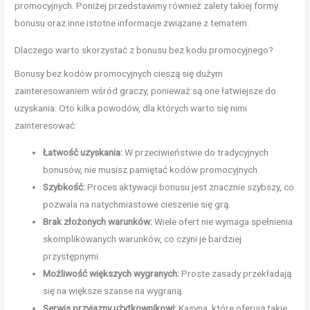
promocyjnych. Poniżej przedstawimy również zalety takiej formy
bonusu oraz inne istotne informacje związane z tematem.
Dlaczego warto skorzystać z bonusu bez kodu promocyjnego?
Bonusy bez kodów promocyjnych cieszą się dużym
zainteresowaniem wśród graczy, ponieważ są one łatwiejsze do
uzyskania. Oto kilka powodów, dla których warto się nimi
zainteresować:
Łatwość uzyskania:
W przeciwieństwie do tradycyjnych
bonusów, nie musisz pamiętać kodów promocyjnych.
Szybkość:
Proces aktywacji bonusu jest znacznie szybszy, co
pozwala na natychmiastowe cieszenie się grą.
Brak złożonych warunków:
Wiele ofert nie wymaga spełnienia
skomplikowanych warunków, co czyni je bardziej
przystępnymi.
Możliwość większych wygranych:
Proste zasady przekładają
się na większe szanse na wygraną.
Serwis przyjazny użytkownikowi:
Kasyna, które oferują takie