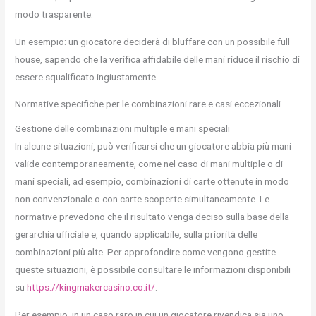
modo trasparente.
Un esempio: un giocatore deciderà di bluffare con un possibile full
house, sapendo che la verifica affidabile delle mani riduce il rischio di
essere squalificato ingiustamente.
Normative specifiche per le combinazioni rare e casi eccezionali
Gestione delle combinazioni multiple e mani speciali
In alcune situazioni, può verificarsi che un giocatore abbia più mani
valide contemporaneamente, come nel caso di mani multiple o di
mani speciali, ad esempio, combinazioni di carte ottenute in modo
non convenzionale o con carte scoperte simultaneamente. Le
normative prevedono che il risultato venga deciso sulla base della
gerarchia ufficiale e, quando applicabile, sulla priorità delle
combinazioni più alte. Per approfondire come vengono gestite
queste situazioni, è possibile consultare le informazioni disponibili
su
https://kingmakercasino.co.it/
.
Per esempio, in un caso raro in cui un giocatore rivendica sia uno