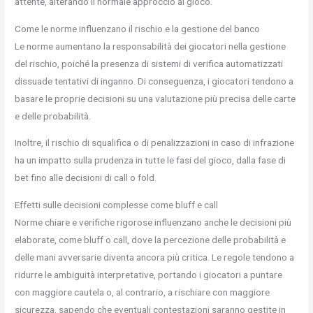
attente, alterando il normale approccio al gioco.
Come le norme influenzano il rischio e la gestione del banco
Le norme aumentano la responsabilità dei giocatori nella gestione
del rischio, poiché la presenza di sistemi di verifica automatizzati
dissuade tentativi di inganno. Di conseguenza, i giocatori tendono a
basare le proprie decisioni su una valutazione più precisa delle carte
e delle probabilità.
Inoltre, il rischio di squalifica o di penalizzazioni in caso di infrazione
ha un impatto sulla prudenza in tutte le fasi del gioco, dalla fase di
bet fino alle decisioni di call o fold.
Effetti sulle decisioni complesse come bluff e call
Norme chiare e verifiche rigorose influenzano anche le decisioni più
elaborate, come bluff o call, dove la percezione delle probabilità e
delle mani avversarie diventa ancora più critica. Le regole tendono a
ridurre le ambiguità interpretative, portando i giocatori a puntare
con maggiore cautela o, al contrario, a rischiare con maggiore
sicurezza, sapendo che eventuali contestazioni saranno gestite in