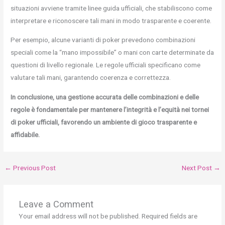
situazioni avviene tramite linee guida ufficiali, che stabiliscono come
interpretare e riconoscere tali mani in modo trasparente e coerente.
Per esempio, alcune varianti di poker prevedono combinazioni
speciali come la “mano impossibile” o mani con carte determinate da
questioni di livello regionale. Le regole ufficiali specificano come
valutare tali mani, garantendo coerenza e correttezza.
In conclusione, una gestione accurata delle combinazioni e delle
regole è fondamentale per mantenere l’integrità e l’equità nei tornei
di poker ufficiali, favorendo un ambiente di gioco trasparente e
affidabile.
←
Previous Post
Next Post
→
Leave a Comment
Your email address will not be published.
Required fields are