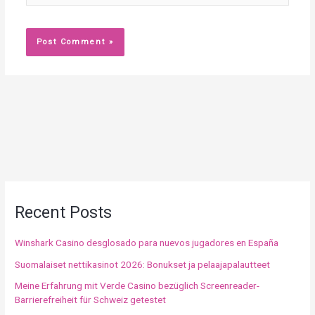
Recent Posts
Winshark Casino desglosado para nuevos jugadores en España
Suomalaiset nettikasinot 2026: Bonukset ja pelaajapalautteet
Meine Erfahrung mit Verde Casino bezüglich Screenreader-
Barrierefreiheit für Schweiz getestet