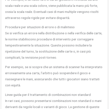
scala reale e una scala colore, viene pubblicata la mano più forte,
ossia la scala reale. Eventuali casi di mani multiple vengono risolti
attraverso regole rigide per evitare disparità.
Procedure per situazioni di errore o di malinteso
Se si verifica un errore nella distribuzione o nella verifica delle carte,
le norme stabiliscono procedure di intervento per correggere
tempestivamente la situazione. Queste possono includere la
ripetizione del turno, la sostituzione delle carte o, in casi più
complicati, la revisione post-torneo.
Per esempio, se si scopre che un sistema di scanner ha interpretato
erroneamente una carta, l’arbitro può sospendere il gioco e
riassegnare le mani, assicurando che tutti i giocatori siano trattati
con equità.
Linee guida per il trattamento di combinazioni non standard
In rari casi, possono presentarsi combinazioni non standard o mani
derivanti da regole locali o varianti di gioco. La gestione di queste