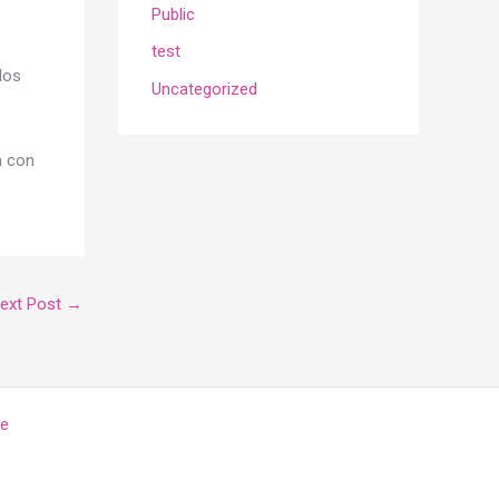
Public
test
los
Uncategorized
a con
ext Post
→
me