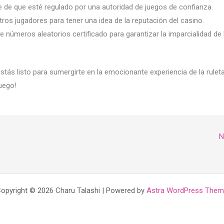
te de que esté regulado por una autoridad de juegos de confianza.
ros jugadores para tener una idea de la reputación del casino.
de números aleatorios certificado para garantizar la imparcialidad de 
stás listo para sumergirte en la emocionante experiencia de la rulet
uego!
N
opyright © 2026 Charu Talashi | Powered by
Astra WordPress The