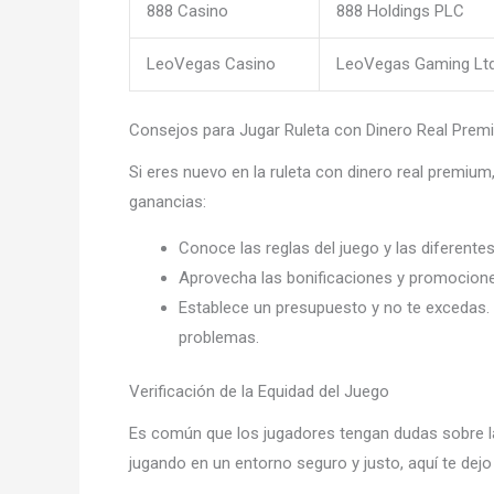
888 Casino
888 Holdings PLC
LeoVegas Casino
LeoVegas Gaming Lt
Consejos para Jugar Ruleta con Dinero Real Prem
Si eres nuevo en la ruleta con dinero real premiu
ganancias:
Conoce las reglas del juego y las diferente
Aprovecha las bonificaciones y promociones
Establece un presupuesto y no te excedas. E
problemas.
Verificación de la Equidad del Juego
Es común que los jugadores tengan dudas sobre la
jugando en un entorno seguro y justo, aquí te dejo