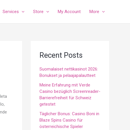
Services
Store
My Account
More
Recent Posts
Suomalaiset nettikasinot 2026:
Bonukset ja pelaajapalautteet
Meine Erfahrung mit Verde
Casino bezüglich Screenreader-
leta
Barrierefreiheit für Schweiz
lo,
getestet
nde
Täglicher Bonus: Casino Boni in
Blaze Spins Casino für
österreichische Spieler