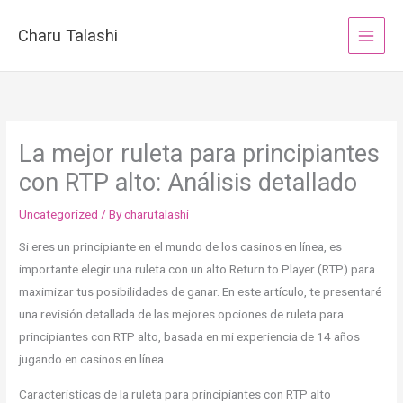
Skip
to
Charu Talashi
content
La mejor ruleta para principiantes
con RTP alto: Análisis detallado
Uncategorized
/ By
charutalashi
Si eres un principiante en el mundo de los casinos en línea, es
importante elegir una ruleta con un alto Return to Player (RTP) para
maximizar tus posibilidades de ganar. En este artículo, te presentaré
una revisión detallada de las mejores opciones de ruleta para
principiantes con RTP alto, basada en mi experiencia de 14 años
jugando en casinos
en línea.
Características de la ruleta para principiantes con RTP alto