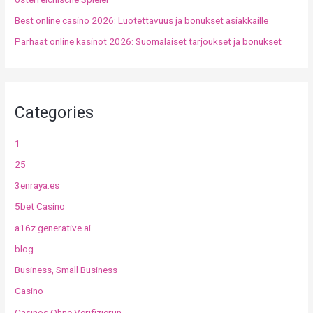
Best online casino 2026: Luotettavuus ja bonukset asiakkaille
Parhaat online kasinot 2026: Suomalaiset tarjoukset ja bonukset
Categories
1
25
3enraya.es
5bet Casino
a16z generative ai
blog
Business, Small Business
Casino
Casinos Ohne Verifizierun