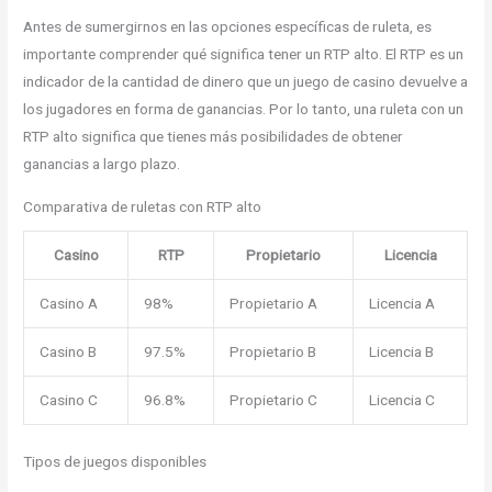
Antes de sumergirnos en las opciones específicas de ruleta, es
importante comprender qué significa tener un RTP alto. El RTP es un
indicador de la cantidad de dinero que un juego de casino devuelve a
los jugadores en forma de ganancias. Por lo tanto, una ruleta con un
RTP alto significa que tienes más posibilidades de obtener
ganancias a largo plazo.
Comparativa de ruletas con RTP alto
Casino
RTP
Propietario
Licencia
Casino A
98%
Propietario A
Licencia A
Casino B
97.5%
Propietario B
Licencia B
Casino C
96.8%
Propietario C
Licencia C
Tipos de juegos disponibles