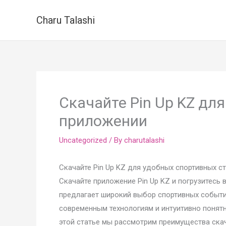
Skip
Charu Talashi
to
content
Скачайте Pin Up KZ дл
приложении
Uncategorized
/ By
charutalashi
Скачайте Pin Up KZ для удобных спортивных с
Скачайте приложение Pin Up KZ и погрузитесь
предлагает широкий выбор спортивных событи
современным технологиям и интуитивно понятн
этой статье мы рассмотрим преимущества скач