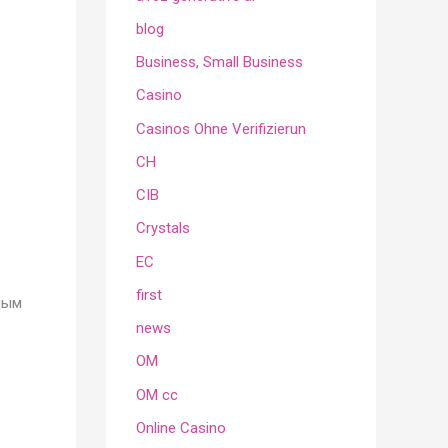
blog
Business, Small Business
Casino
Casinos Ohne Verifizierun
CH
CIB
Crystals
EC
first
ным
news
OM
OM cc
Online Casino