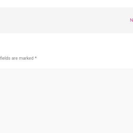
N
 fields are marked
*