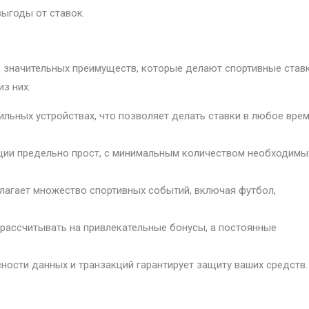
ыгоды от ставок.
д значительных преимуществ, которые делают спортивные став
з них:
ильных устройствах, что позволяет делать ставки в любое врем
ации предельно прост, с минимальным количеством необходимы
едлагает множество спортивных событий, включая футбол,
т рассчитывать на привлекательные бонусы, а постоянные
сности данных и транзакций гарантирует защиту ваших средств.