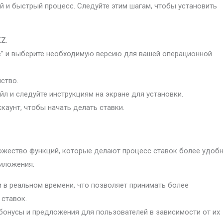
й и быстрый процесс. Следуйте этим шагам, чтобы установить
Z.
” и выберите необходимую версию для вашей операционной
ство.
л и следуйте инструкциям на экране для установки.
ккаунт, чтобы начать делать ставки.
ножество функций, которые делают процесс ставок более удоб
иложения:
и в реальном времени, что позволяет принимать более
ставок.
бонусы и предложения для пользователей в зависимости от их