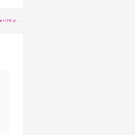
ext Post
→